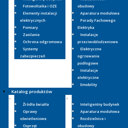
Fotowoltaika i OZE
obudowy
Elementy instalacji
Aparatura modułowa
elektrycznych
Porady Fachowego
Pomiary
Elektryka
Zasilanie
Instalacje
Ochrona odgromowa
przeciwoblodzeniowe
Systemy
Elektryczne
zabezpieczeń
ogrzewanie
podłogowe
Instalacje
elektryczne
Emobility
Katalog produktów
Źródła światła
Inteligentny budynek
Oprawy
Aparatura modułowa
oświetleniowe
Rozdzielnice i
Osprzęt
obudowy