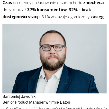
Czas
potrzebny na ładowanie e-samochodu
zniechęca
do zakupu aż
37% konsumentów
,
32% – brak
dostępności stacji
, 31% wskazuje ograniczony
zasięg
.
Bartłomiej Jaworski
Senior Product Manager w firmie Eaton
– Rozwijanie sieci i dostępności ładowarek będzie równie