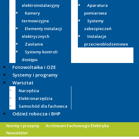
elektroinstalacyjny
Aparatura
Kamery
pomiarowa
termowizyjne
Systemy
Elementy instalacji
zabezpieczeń
elektrycznych
Instalacje
Zasilanie
przeciwoblodzeniowe
Systemy kontroli
dostępu
Fotowoltaika i OZE
Systemy i programy
Warsztat
Narzędzia
Elektronarzędzia
Samochód dla fachowca
Odzież robocza i BHP
Normy i przepisy
Archiwum Fachowego Elektryka
Newsletter