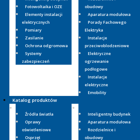
Fotowoltaika i OZE
obudowy
Elementy instalacji
Aparatura modułowa
elektrycznych
Porady Fachowego
Pomiary
Elektryka
Zasilanie
Instalacje
Ochrona odgromowa
przeciwoblodzeniowe
Systemy
Elektryczne
zabezpieczeń
ogrzewanie
podłogowe
Instalacje
elektryczne
Emobility
Katalog produktów
Źródła światła
Inteligentny budynek
Oprawy
Aparatura modułowa
oświetleniowe
Rozdzielnice i
Osprzęt
obudowy