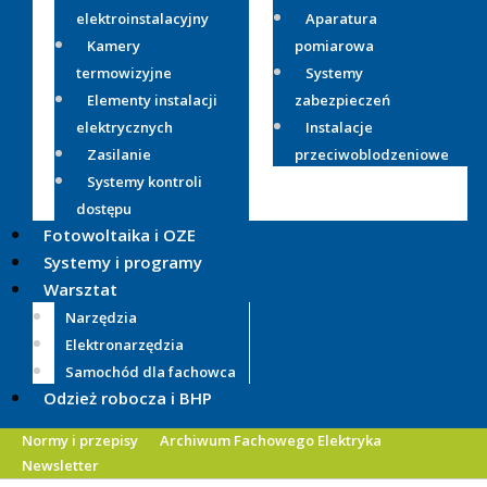
elektroinstalacyjny
Aparatura
Kamery
pomiarowa
termowizyjne
Systemy
Elementy instalacji
zabezpieczeń
elektrycznych
Instalacje
Zasilanie
przeciwoblodzeniowe
Systemy kontroli
dostępu
Fotowoltaika i OZE
Systemy i programy
Warsztat
Narzędzia
Elektronarzędzia
Samochód dla fachowca
Odzież robocza i BHP
Normy i przepisy
Archiwum Fachowego Elektryka
Newsletter