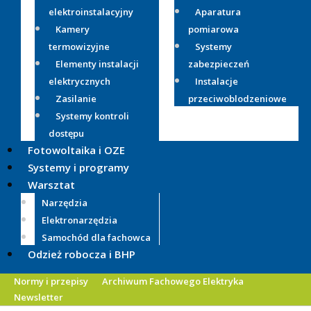
elektroinstalacyjny
Aparatura
Kamery
pomiarowa
termowizyjne
Systemy
Elementy instalacji
zabezpieczeń
elektrycznych
Instalacje
Zasilanie
przeciwoblodzeniowe
Systemy kontroli
dostępu
Fotowoltaika i OZE
Systemy i programy
Warsztat
Narzędzia
Elektronarzędzia
Samochód dla fachowca
Odzież robocza i BHP
Normy i przepisy
Archiwum Fachowego Elektryka
Newsletter