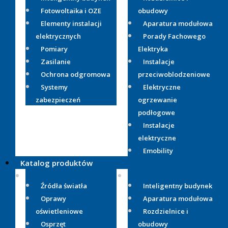
Fotowoltaika i OZE
obudowy
Elementy instalacji
Aparatura modułowa
elektrycznych
Porady Fachowego
Pomiary
Elektryka
Zasilanie
Instalacje
Ochrona odgromowa
przeciwoblodzeniowe
Systemy
Elektryczne
zabezpieczeń
ogrzewanie
podłogowe
Instalacje
elektryczne
Emobility
Katalog produktów
Źródła światła
Inteligentny budynek
Oprawy
Aparatura modułowa
oświetleniowe
Rozdzielnice i
Osprzęt
obudowy