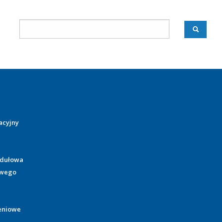
acyjny
odułowa
owego
eniowe