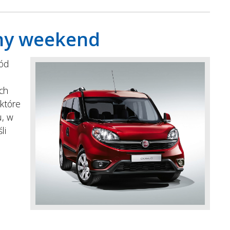
nny weekend
hód
ch
 które
u, w
li