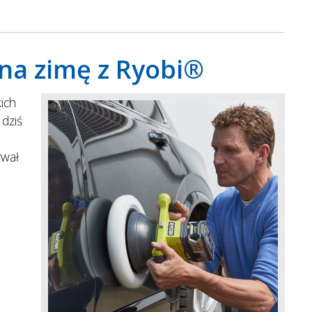
 na zimę z Ryobi®
ich
 dziś
rwał