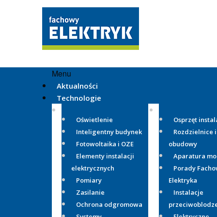
Menu
Aktualności
Technologie
Oświetlenie
Osprzęt instal
Inteligentny budynek
Rozdzielnice i
Fotowoltaika i OZE
obudowy
Elementy instalacji
Aparatura m
elektrycznych
Porady Fach
Pomiary
Elektryka
Zasilanie
Instalacje
Ochrona odgromowa
przeciwoblodz
Systemy
Elektryczne