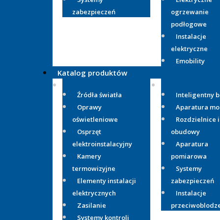
zabezpieczeń
ogrzewanie
podłogowe
Instalacje
elektryczne
Emobility
Katalog produktów
Źródła światła
Inteligentny 
Oprawy
Aparatura m
oświetleniowe
Rozdzielnice i
Osprzęt
obudowy
elektroinstalacyjny
Aparatura
Kamery
pomiarowa
termowizyjne
Systemy
Elementy instalacji
zabezpieczeń
elektrycznych
Instalacje
Zasilanie
przeciwoblodz
Systemy kontroli