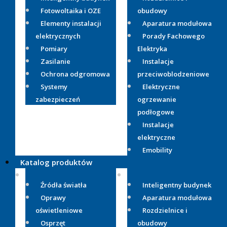
Fotowoltaika i OZE
obudowy
Elementy instalacji
Aparatura modułowa
elektrycznych
Porady Fachowego
Pomiary
Elektryka
Zasilanie
Instalacje
Ochrona odgromowa
przeciwoblodzeniowe
Systemy
Elektryczne
zabezpieczeń
ogrzewanie
podłogowe
Instalacje
elektryczne
Emobility
Katalog produktów
Źródła światła
Inteligentny budynek
Oprawy
Aparatura modułowa
oświetleniowe
Rozdzielnice i
Osprzęt
obudowy