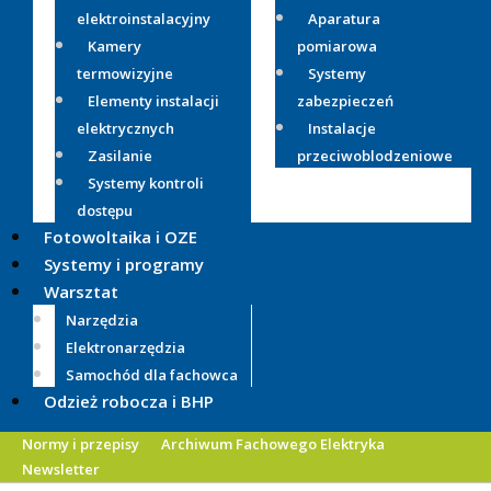
elektroinstalacyjny
Aparatura
Kamery
pomiarowa
termowizyjne
Systemy
Elementy instalacji
zabezpieczeń
elektrycznych
Instalacje
Zasilanie
przeciwoblodzeniowe
Systemy kontroli
dostępu
Fotowoltaika i OZE
Systemy i programy
Warsztat
Narzędzia
Elektronarzędzia
Samochód dla fachowca
Odzież robocza i BHP
Normy i przepisy
Archiwum Fachowego Elektryka
Newsletter