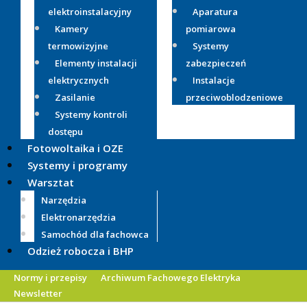
elektroinstalacyjny
Aparatura
Kamery
pomiarowa
termowizyjne
Systemy
Elementy instalacji
zabezpieczeń
elektrycznych
Instalacje
Zasilanie
przeciwoblodzeniowe
Systemy kontroli
dostępu
Fotowoltaika i OZE
Systemy i programy
Warsztat
Narzędzia
Elektronarzędzia
Samochód dla fachowca
Odzież robocza i BHP
Normy i przepisy
Archiwum Fachowego Elektryka
Newsletter