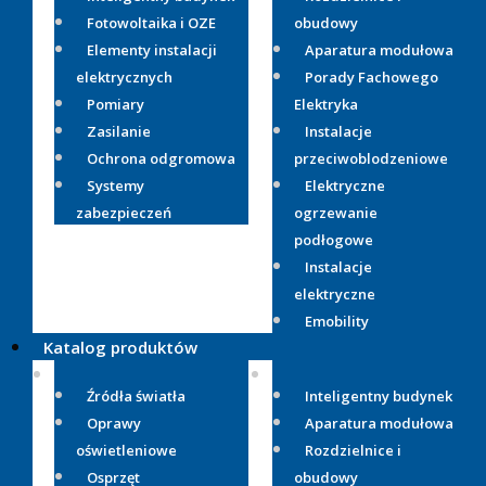
Fotowoltaika i OZE
obudowy
Elementy instalacji
Aparatura modułowa
elektrycznych
Porady Fachowego
Pomiary
Elektryka
Zasilanie
Instalacje
Ochrona odgromowa
przeciwoblodzeniowe
Systemy
Elektryczne
zabezpieczeń
ogrzewanie
podłogowe
Instalacje
elektryczne
Emobility
Katalog produktów
Źródła światła
Inteligentny budynek
Oprawy
Aparatura modułowa
oświetleniowe
Rozdzielnice i
Osprzęt
obudowy