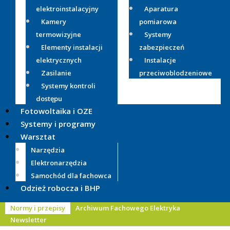
elektroinstalacyjny
Aparatura
Kamery
pomiarowa
termowizyjne
Systemy
Elementy instalacji
zabezpieczeń
elektrycznych
Instalacje
Zasilanie
przeciwoblodzeniowe
Systemy kontroli
dostępu
Fotowoltaika i OZE
Systemy i programy
Warsztat
Narzędzia
Elektronarzędzia
Samochód dla fachowca
Odzież robocza i BHP
Normy i przepisy
Archiwum Fachowego Elektryka
Newsletter