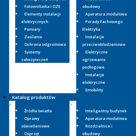
Fotowoltaika i OZE
obudowy
Elementy instalacji
Aparatura modułowa
elektrycznych
Porady Fachowego
Pomiary
Elektryka
Zasilanie
Instalacje
Ochrona odgromowa
przeciwoblodzeniowe
Systemy
Elektryczne
zabezpieczeń
ogrzewanie
podłogowe
Instalacje
elektryczne
Emobility
Katalog produktów
Źródła światła
Inteligentny budynek
Oprawy
Aparatura modułowa
oświetleniowe
Rozdzielnice i
Osprzęt
obudowy