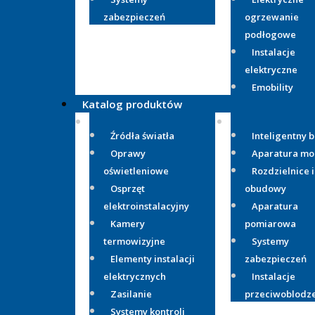
zabezpieczeń
ogrzewanie
podłogowe
Instalacje
elektryczne
Emobility
Katalog produktów
Źródła światła
Inteligentny 
Oprawy
Aparatura m
oświetleniowe
Rozdzielnice i
Osprzęt
obudowy
elektroinstalacyjny
Aparatura
Kamery
pomiarowa
termowizyjne
Systemy
Elementy instalacji
zabezpieczeń
elektrycznych
Instalacje
Zasilanie
przeciwoblodz
Systemy kontroli