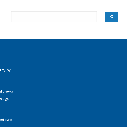
acyjny
odułowa
owego
eniowe