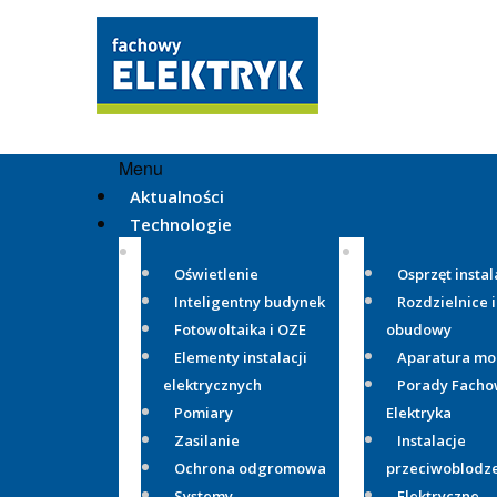
Menu
Aktualności
Technologie
Oświetlenie
Osprzęt instal
Inteligentny budynek
Rozdzielnice i
Fotowoltaika i OZE
obudowy
Elementy instalacji
Aparatura m
elektrycznych
Porady Fach
Pomiary
Elektryka
Zasilanie
Instalacje
Ochrona odgromowa
przeciwoblodz
Systemy
Elektryczne