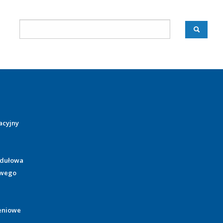
acyjny
odułowa
owego
eniowe