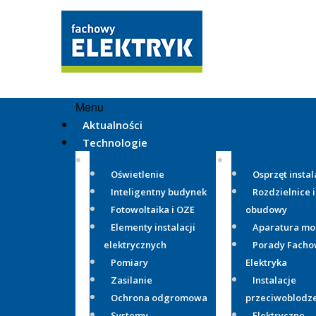
Menu
Aktualności
Technologie
Oświetlenie
Osprzęt instal
Inteligentny budynek
Rozdzielnice i
Fotowoltaika i OZE
obudowy
Elementy instalacji
Aparatura m
elektrycznych
Porady Fach
Pomiary
Elektryka
Zasilanie
Instalacje
Ochrona odgromowa
przeciwoblodz
Systemy
Elektryczne