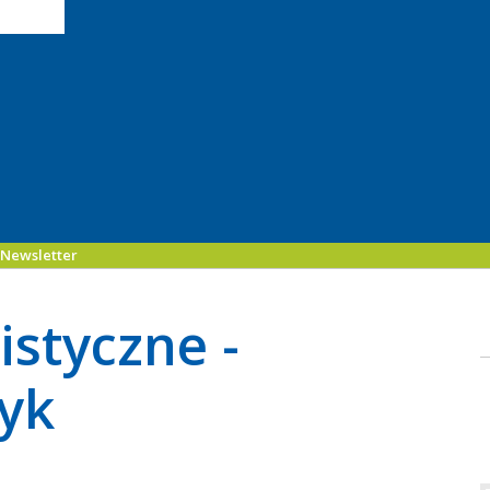
Newsletter
istyczne -
yk