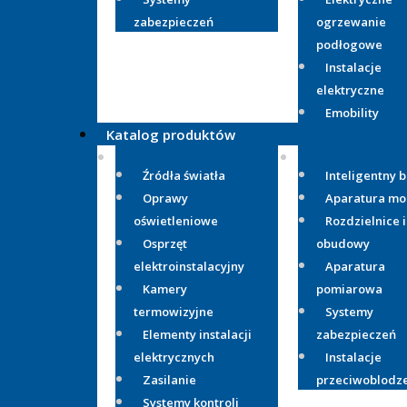
zabezpieczeń
ogrzewanie
podłogowe
Instalacje
elektryczne
Emobility
Katalog produktów
Źródła światła
Inteligentny 
Oprawy
Aparatura m
oświetleniowe
Rozdzielnice i
Osprzęt
obudowy
elektroinstalacyjny
Aparatura
Kamery
pomiarowa
termowizyjne
Systemy
Elementy instalacji
zabezpieczeń
elektrycznych
Instalacje
Zasilanie
przeciwoblodz
Systemy kontroli