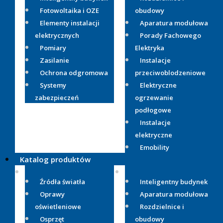
Fotowoltaika i OZE
obudowy
Elementy instalacji
Aparatura modułowa
elektrycznych
Porady Fachowego
Pomiary
Elektryka
Zasilanie
Instalacje
Ochrona odgromowa
przeciwoblodzeniowe
Systemy
Elektryczne
zabezpieczeń
ogrzewanie
podłogowe
Instalacje
elektryczne
Emobility
Katalog produktów
Źródła światła
Inteligentny budynek
Oprawy
Aparatura modułowa
oświetleniowe
Rozdzielnice i
Osprzęt
obudowy