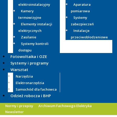
elektroinstalacyjny
Aparatura
Kamery
pomiarowa
termowizyjne
Systemy
Elementy instalacji
zabezpieczeń
elektrycznych
Instalacje
Zasilanie
przeciwoblodzeniowe
Systemy kontroli
dostępu
Fotowoltaika i OZE
Systemy i programy
Warsztat
Narzędzia
Elektronarzędzia
Samochód dla fachowca
Odzież robocza i BHP
Normy i przepisy
Archiwum Fachowego Elektryka
Newsletter