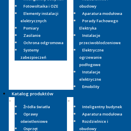
Fotowoltaika i OZE
obudowy
Elementy instalacji
Aparatura modułowa
elektrycznych
Porady Fachowego
Pomiary
Elektryka
Zasilanie
Instalacje
Ochrona odgromowa
przeciwoblodzeniowe
Systemy
Elektryczne
zabezpieczeń
ogrzewanie
podłogowe
Instalacje
elektryczne
Emobility
Katalog produktów
Źródła światła
Inteligentny budynek
Oprawy
Aparatura modułowa
oświetleniowe
Rozdzielnice i
Osprzęt
obudowy