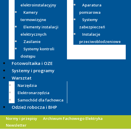
elektroinstalacyjny
Aparatura
Kamery
pomiarowa
termowizyjne
Systemy
Elementy instalacji
zabezpieczeń
elektrycznych
Instalacje
Zasilanie
przeciwoblodzeniowe
Systemy kontroli
dostępu
Fotowoltaika i OZE
Systemy i programy
Warsztat
Narzędzia
Elektronarzędzia
Samochód dla fachowca
Odzież robocza i BHP
Normy i przepisy
Archiwum Fachowego Elektryka
Newsletter