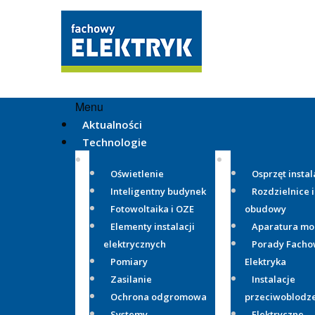
Menu
Aktualności
Technologie
Oświetlenie
Osprzęt instal
Inteligentny budynek
Rozdzielnice i
Fotowoltaika i OZE
obudowy
Elementy instalacji
Aparatura m
elektrycznych
Porady Fach
Pomiary
Elektryka
Zasilanie
Instalacje
Ochrona odgromowa
przeciwoblodz
Systemy
Elektryczne