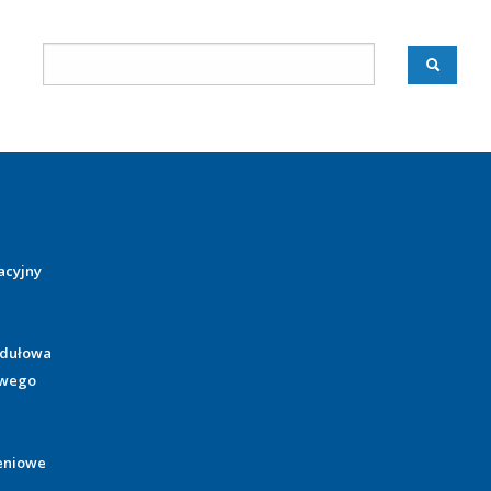
acyjny
odułowa
owego
eniowe