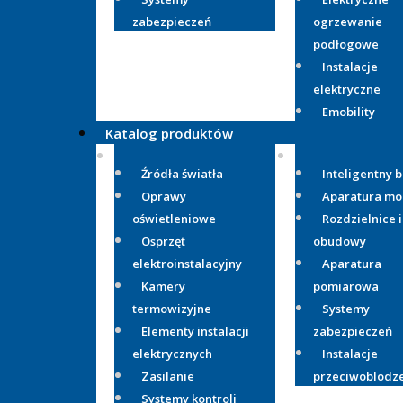
zabezpieczeń
ogrzewanie
podłogowe
Instalacje
elektryczne
Emobility
Katalog produktów
Źródła światła
Inteligentny 
Oprawy
Aparatura m
oświetleniowe
Rozdzielnice i
Osprzęt
obudowy
elektroinstalacyjny
Aparatura
Kamery
pomiarowa
termowizyjne
Systemy
Elementy instalacji
zabezpieczeń
elektrycznych
Instalacje
Zasilanie
przeciwoblodz
Systemy kontroli