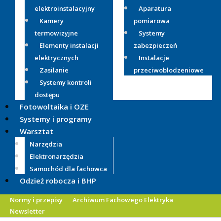
elektroinstalacyjny
Aparatura
Kamery
pomiarowa
termowizyjne
Systemy
Elementy instalacji
zabezpieczeń
elektrycznych
Instalacje
Zasilanie
przeciwoblodzeniowe
Systemy kontroli
dostępu
Fotowoltaika i OZE
Systemy i programy
Warsztat
Narzędzia
Elektronarzędzia
Samochód dla fachowca
Odzież robocza i BHP
Normy i przepisy
Archiwum Fachowego Elektryka
Newsletter