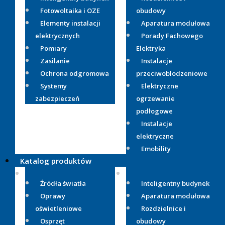
Fotowoltaika i OZE
obudowy
Elementy instalacji
Aparatura modułowa
elektrycznych
Porady Fachowego
Pomiary
Elektryka
Zasilanie
Instalacje
Ochrona odgromowa
przeciwoblodzeniowe
Systemy
Elektryczne
zabezpieczeń
ogrzewanie
podłogowe
Instalacje
elektryczne
Emobility
Katalog produktów
Źródła światła
Inteligentny budynek
Oprawy
Aparatura modułowa
oświetleniowe
Rozdzielnice i
Osprzęt
obudowy