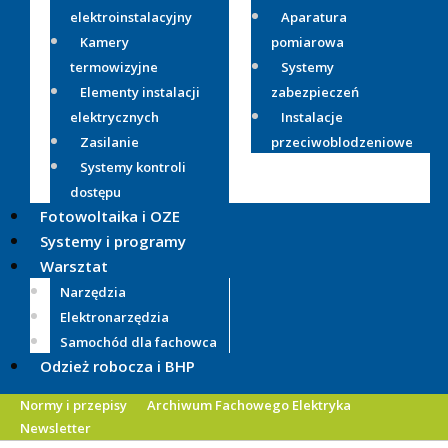
elektroinstalacyjny
Aparatura
Kamery
pomiarowa
termowizyjne
Systemy
Elementy instalacji
zabezpieczeń
elektrycznych
Instalacje
Zasilanie
przeciwoblodzeniowe
Systemy kontroli
dostępu
Fotowoltaika i OZE
Systemy i programy
Warsztat
Narzędzia
Elektronarzędzia
Samochód dla fachowca
Odzież robocza i BHP
Normy i przepisy
Archiwum Fachowego Elektryka
Newsletter