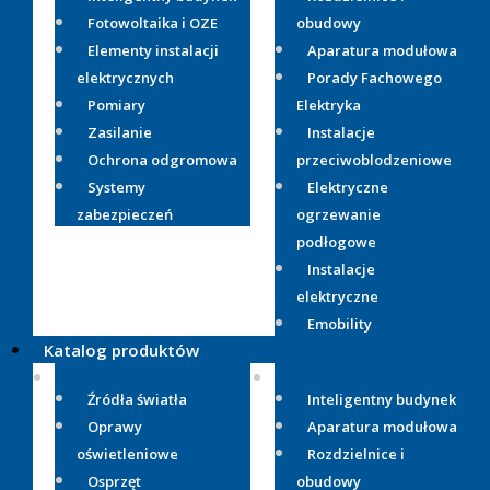
Fotowoltaika i OZE
obudowy
Elementy instalacji
Aparatura modułowa
elektrycznych
Porady Fachowego
Pomiary
Elektryka
Zasilanie
Instalacje
Ochrona odgromowa
przeciwoblodzeniowe
Systemy
Elektryczne
zabezpieczeń
ogrzewanie
podłogowe
Instalacje
elektryczne
Emobility
Katalog produktów
Źródła światła
Inteligentny budynek
Oprawy
Aparatura modułowa
oświetleniowe
Rozdzielnice i
Osprzęt
obudowy