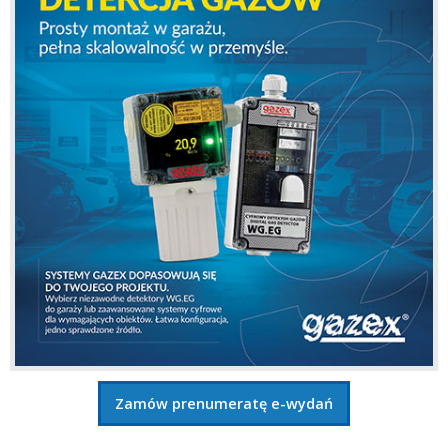
Zamów prenumeratę e-wydań