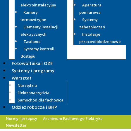
elektroinstalacyjny
Aparatura
Kamery
pomiarowa
termowizyjne
Systemy
Elementy instalacji
zabezpieczeń
elektrycznych
Instalacje
Zasilanie
przeciwoblodzeniowe
Systemy kontroli
dostępu
Fotowoltaika i OZE
Systemy i programy
Warsztat
Narzędzia
Elektronarzędzia
Samochód dla fachowca
Odzież robocza i BHP
Normy i przepisy
Archiwum Fachowego Elektryka
Newsletter