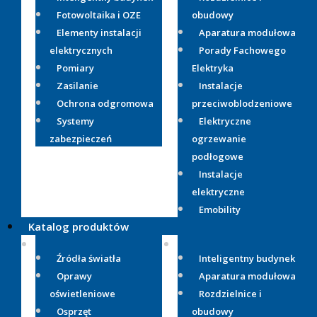
Fotowoltaika i OZE
obudowy
Elementy instalacji
Aparatura modułowa
elektrycznych
Porady Fachowego
Pomiary
Elektryka
Zasilanie
Instalacje
Ochrona odgromowa
przeciwoblodzeniowe
Systemy
Elektryczne
zabezpieczeń
ogrzewanie
podłogowe
Instalacje
elektryczne
Emobility
Katalog produktów
Źródła światła
Inteligentny budynek
Oprawy
Aparatura modułowa
oświetleniowe
Rozdzielnice i
Osprzęt
obudowy