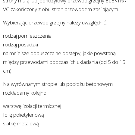
strony mufą lub jednożyłowy przewód grzejny ELEKTRA
VC zakończony z obu stron przewodem zasilającym.
Wybierając przewód grzejny należy uwzględnić:
rodzaj pomieszczenia
rodzaj posadzki
najmniejsze dopuszczalne odstępy, jakie powstaną
między przewodami podczas ich układania (od 5 do 15
cm)
Na wyrównanym stropie lub podłożu betonowym
rozkładamy kolejno:
warstwę izolacji termicznej
folię polietylenową
siatkę metalową