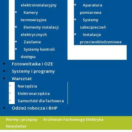
elektroinstalacyjny
Aparatura
Kamery
pomiarowa
termowizyjne
Systemy
Elementy instalacji
zabezpieczeń
elektrycznych
Instalacje
Zasilanie
przeciwoblodzeniowe
Systemy kontroli
dostępu
Fotowoltaika i OZE
Systemy i programy
Warsztat
Narzędzia
Elektronarzędzia
Samochód dla fachowca
Odzież robocza i BHP
Normy i przepisy
Archiwum Fachowego Elektryka
Newsletter