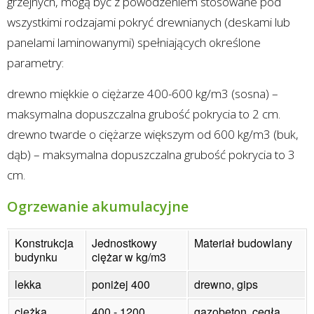
grzejnych, mogą być z powodzeniem stosowane pod
wszystkimi rodzajami pokryć drewnianych (deskami lub
panelami laminowanymi) spełniających określone
parametry:
drewno miękkie o ciężarze 400-600 kg/m3 (sosna) –
maksymalna dopuszczalna grubość pokrycia to 2 cm.
drewno twarde o ciężarze większym od 600 kg/m3 (buk,
dąb) – maksymalna dopuszczalna grubość pokrycia to 3
cm.
Ogrzewanie akumulacyjne
Konstrukcja
Jednostkowy
Materiał budowlany
budynku
ciężar w kg/m3
lekka
poniżej 400
drewno, gips
ciężka
400 - 1200
gazobeton, cegła