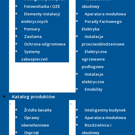
Fotowoltaika i OZE
obudowy
Elementy instalacji
Aparatura modułowa
elektrycznych
Porady Fachowego
Pomiary
Elektryka
Zasilanie
Instalacje
Ochrona odgromowa
przeciwoblodzeniowe
Systemy
Elektryczne
zabezpieczeń
ogrzewanie
podłogowe
Instalacje
elektryczne
Emobility
Katalog produktów
Źródła światła
Inteligentny budynek
Oprawy
Aparatura modułowa
oświetleniowe
Rozdzielnice i
Osprzęt
obudowy