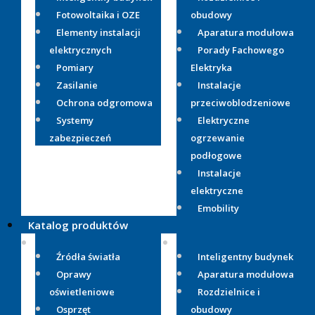
Fotowoltaika i OZE
obudowy
Elementy instalacji
Aparatura modułowa
elektrycznych
Porady Fachowego
Pomiary
Elektryka
Zasilanie
Instalacje
Ochrona odgromowa
przeciwoblodzeniowe
Systemy
Elektryczne
zabezpieczeń
ogrzewanie
podłogowe
Instalacje
elektryczne
Emobility
Katalog produktów
Źródła światła
Inteligentny budynek
Oprawy
Aparatura modułowa
oświetleniowe
Rozdzielnice i
Osprzęt
obudowy