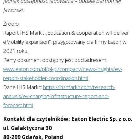
jednak dostępność ładowania – dodaje Bartłomiej
Jaworski.
Źródło:
Raport IHS Markit „Education & cooperation will deliver
eMobility expansion”, przygotowany dla firmy Eaton w
2021 roku.
Pełny dokument dostępny jest pod adresem:
www.eaton.com/pl/pl-pl/company/news-insights/ev-
report-stakeholder-coordination.html
Dane IHS Markit:
https://ihsmarkit.com/research-
analysis/ev-charging-infrastructure-report-and-
forecast.html
Kontakt dla czytelników: Eaton Electric Sp. z o.o.
ul. Galaktyczna 30
80-299 Gdańsk, Poland