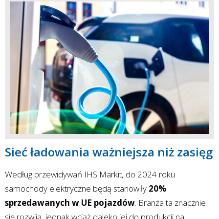
Sieć ładowania ważniejsza niż zasięg
Według przewidywań IHS Markit, do 2024 roku
samochody elektryczne będą stanowiły
20%
sprzedawanych w UE pojazdów
. Branża ta znacznie
się rozwija, jednak wciąż daleko jej do produkcji na