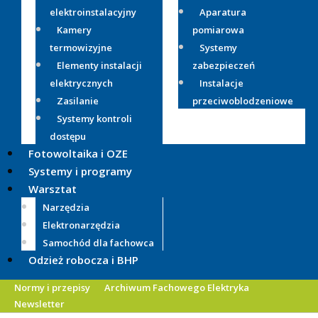
elektroinstalacyjny
Aparatura
Kamery
pomiarowa
termowizyjne
Systemy
Elementy instalacji
zabezpieczeń
elektrycznych
Instalacje
Zasilanie
przeciwoblodzeniowe
Systemy kontroli
dostępu
Fotowoltaika i OZE
Systemy i programy
Warsztat
Narzędzia
Elektronarzędzia
Samochód dla fachowca
Odzież robocza i BHP
Normy i przepisy
Archiwum Fachowego Elektryka
Newsletter