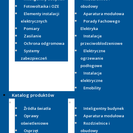
Fotowoltaika i OZE
obudowy
Elementy instalacji
Aparatura modułowa
elektrycznych
Porady Fachowego
Pomiary
Elektryka
Zasilanie
Instalacje
Ochrona odgromowa
przeciwoblodzeniowe
Systemy
Elektryczne
zabezpieczeń
ogrzewanie
podłogowe
Instalacje
elektryczne
Emobility
Katalog produktów
Źródła światła
Inteligentny budynek
Oprawy
Aparatura modułowa
oświetleniowe
Rozdzielnice i
Osprzęt
obudowy