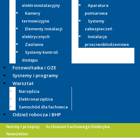
elektroinstalacyjny
Aparatura
Kamery
pomiarowa
termowizyjne
Systemy
Elementy instalacji
zabezpieczeń
elektrycznych
Instalacje
Zasilanie
przeciwoblodzeniowe
Systemy kontroli
dostępu
Fotowoltaika i OZE
Systemy i programy
Warsztat
Narzędzia
Elektronarzędzia
Samochód dla fachowca
Odzież robocza i BHP
Normy i przepisy
Archiwum Fachowego Elektryka
Newsletter