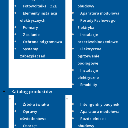
Fotowoltaika i OZE
obudowy
Elementy instalacji
Aparatura modułowa
elektrycznych
Porady Fachowego
Pomiary
Elektryka
Zasilanie
Instalacje
Ochrona odgromowa
przeciwoblodzeniowe
Systemy
Elektryczne
zabezpieczeń
ogrzewanie
podłogowe
Instalacje
elektryczne
Emobility
Katalog produktów
Źródła światła
Inteligentny budynek
Oprawy
Aparatura modułowa
oświetleniowe
Rozdzielnice i
Osprzęt
obudowy