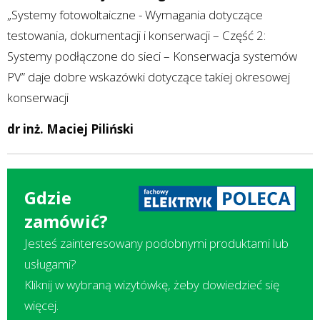
„Systemy fotowoltaiczne - Wymagania dotyczące
testowania, dokumentacji i konserwacji – Część 2:
Systemy podłączone do sieci – Konserwacja systemów
PV” daje dobre wskazówki dotyczące takiej okresowej
konserwacji
dr inż. Maciej Piliński
Gdzie
zamówić?
Jesteś zainteresowany podobnymi produktami lub
usługami?
Kliknij w wybraną wizytówkę, żeby dowiedzieć się
więcej.