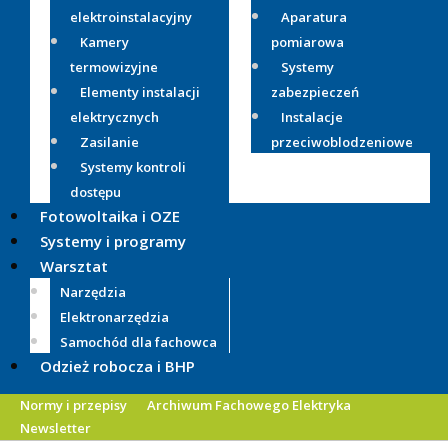
elektroinstalacyjny
Aparatura
Kamery
pomiarowa
termowizyjne
Systemy
Elementy instalacji
zabezpieczeń
elektrycznych
Instalacje
Zasilanie
przeciwoblodzeniowe
Systemy kontroli
dostępu
Fotowoltaika i OZE
Systemy i programy
Warsztat
Narzędzia
Elektronarzędzia
Samochód dla fachowca
Odzież robocza i BHP
Normy i przepisy
Archiwum Fachowego Elektryka
Newsletter