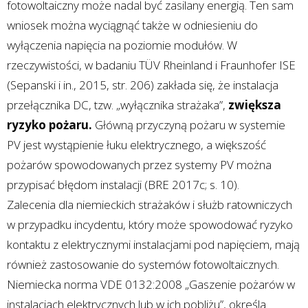
fotowoltaiczny może nadal być zasilany energią. Ten sam
wniosek można wyciągnąć także w odniesieniu do
wyłączenia napięcia na poziomie modułów. W
rzeczywistości, w badaniu TÜV Rheinland i Fraunhofer ISE
(Sepanski i in., 2015, str. 206) zakłada się, że instalacja
przełącznika DC, tzw. „wyłącznika strażaka”,
zwiększa
ryzyko pożaru.
Główną przyczyną pożaru w systemie
PV jest wystąpienie łuku elektrycznego, a większość
pożarów spowodowanych przez systemy PV można
przypisać błędom instalacji (BRE 2017c; s. 10).
Zalecenia dla niemieckich strażaków i służb ratowniczych
w przypadku incydentu, który może spowodować ryzyko
kontaktu z elektrycznymi instalacjami pod napięciem, mają
również zastosowanie do systemów fotowoltaicznych.
Niemiecka norma VDE 0132:2008 „Gaszenie pożarów w
instalacjach elektrycznych lub w ich pobliżu”, określa