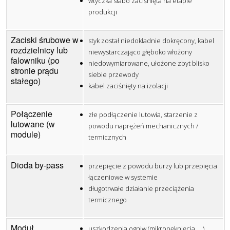
wtyczka słabo zaciśnięta na etapie
produkcji
Zaciski śrubowe w
styk został niedokładnie dokręcony, kabel
rozdzielnicy lub
niewystarczająco głęboko włożony
falowniku (po
niedowymiarowane, ułożone zbyt blisko
stronie prądu
siebie przewody
stałego)
kabel zaciśnięty na izolacji
Połączenie
złe podłączenie lutowia, starzenie z
lutowane (w
powodu naprężeń mechanicznych /
module)
termicznych
Dioda by-pass
przepięcie z powodu burzy lub przepięcia
łączeniowe w systemie
długotrwałe działanie przeciążenia
termicznego
Moduł
uszkodzenia ogniw (mikropęknięcia, ...)