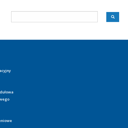
acyjny
odułowa
owego
eniowe