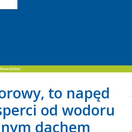
Newsletter
orowy, to napęd
ksperci od wodoru
ednym dachem