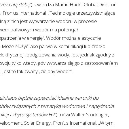
zez całą dobę”
, stwierdza Martin Hackl, Global Director
, Fronius International. „Technologie urzeczywistniające
edną z nich jest wytwarzanie wodoru w procesie
gniwem paliwowym wodór ma potencjał
opatrzenia w energię”. Wodór można elastycznie
Może służyć jako paliwo w komunikacji lub źródło
elektrycznej i podgrzewania wody. Jest jednak zgodny z
oju tylko wtedy, gdy wytwarza się go z zastosowaniem
. Jest to tak zwany „zielony wodór”.
inhaus będzie zapewniać idealne warunki do
obów związanych z tematyką wodorową i napędzania
kcji i zbytu systemów H2”
, mówi Walter Stockinger,
elopment, Solar Energy, Fronius International. „W tym