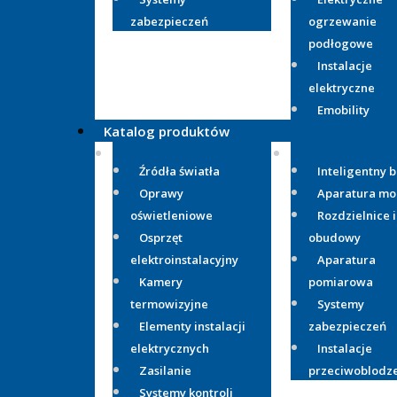
zabezpieczeń
ogrzewanie
podłogowe
Instalacje
elektryczne
Emobility
Katalog produktów
Źródła światła
Inteligentny 
Oprawy
Aparatura m
oświetleniowe
Rozdzielnice i
Osprzęt
obudowy
elektroinstalacyjny
Aparatura
Kamery
pomiarowa
termowizyjne
Systemy
Elementy instalacji
zabezpieczeń
elektrycznych
Instalacje
Zasilanie
przeciwoblodz
Systemy kontroli