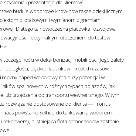
szkolenia i prezentacje dla klientów”.
stwo buduje wodorowe know-how także dzięki licznym
ojektom pilotażowym i wymianom z gremiami
rowej. Dlatego ta nowoczesna placówka rozwojowa
wacyjności i optymalnym otoczeniem do testów i
 H2.
 szczególności w dekarbonizacji mobilności. Jego zalety
 odległości, ciężkich ładunków i krótkich czasów
y i mocny napęd wodorowy ma duży potencjał w
ilników spalinowych w różnych typach pojazdów, jak
e lub urządzenia do transportu wewnętrznego. W tym
już rozwiązanie dostosowane do klienta — Fronius
teinhaus powstanie Solhub do tankowania wodorem,
rekonwersji, a istniejąca flota samochodów zostanie
owe.