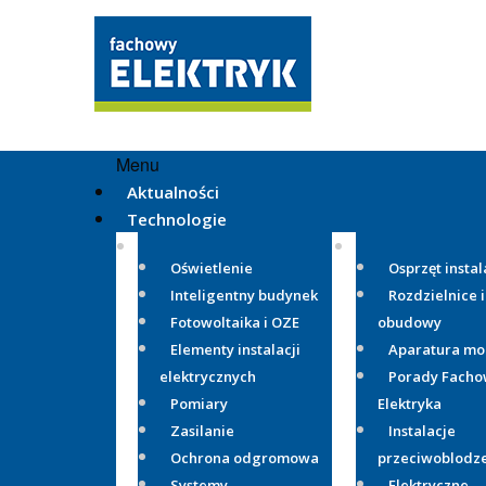
Menu
Aktualności
Technologie
Oświetlenie
Osprzęt instal
Inteligentny budynek
Rozdzielnice i
Fotowoltaika i OZE
obudowy
Elementy instalacji
Aparatura m
elektrycznych
Porady Fach
Pomiary
Elektryka
Zasilanie
Instalacje
Ochrona odgromowa
przeciwoblodz
Systemy
Elektryczne