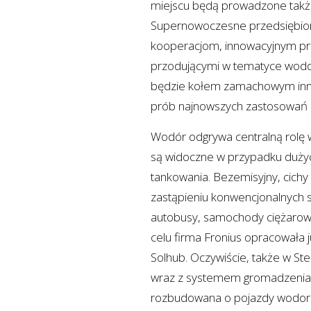
miejscu będą prowadzone także 
Supernowoczesne przedsiębior
kooperacjom, innowacyjnym pr
przodującymi w tematyce wodo
będzie kołem zamachowym inno
prób najnowszych zastosowań
Wodór odgrywa centralną rolę w
są widoczne w przypadku dużych
tankowania. Bezemisyjny, cich
zastąpieniu konwencjonalnych s
autobusy, samochody ciężarow
celu firma Fronius opracowała 
Solhub. Oczywiście, także w S
wraz z systemem gromadzenia i 
rozbudowana o pojazdy wodor