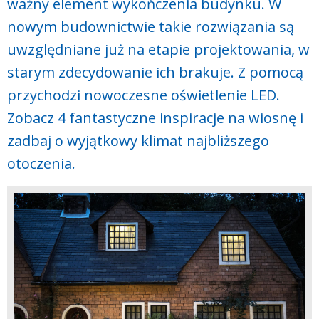
ważny element wykończenia budynku. W
nowym budownictwie takie rozwiązania są
uwzględniane już na etapie projektowania, w
starym zdecydowanie ich brakuje. Z pomocą
przychodzi nowoczesne oświetlenie LED.
Zobacz 4 fantastyczne inspiracje na wiosnę i
zadbaj o wyjątkowy klimat najbliższego
otoczenia.