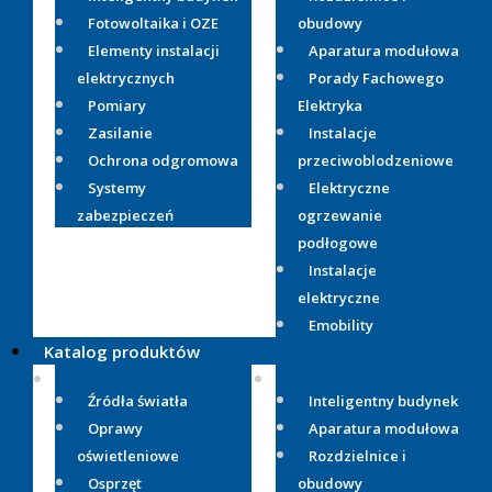
Fotowoltaika i OZE
obudowy
Elementy instalacji
Aparatura modułowa
elektrycznych
Porady Fachowego
Pomiary
Elektryka
Zasilanie
Instalacje
Ochrona odgromowa
przeciwoblodzeniowe
Systemy
Elektryczne
zabezpieczeń
ogrzewanie
podłogowe
Instalacje
elektryczne
Emobility
Katalog produktów
Źródła światła
Inteligentny budynek
Oprawy
Aparatura modułowa
oświetleniowe
Rozdzielnice i
Osprzęt
obudowy