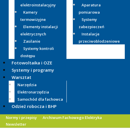
elektroinstalacyjny
Aparatura
Kamery
pomiarowa
termowizyjne
Systemy
Elementy instalacji
zabezpieczeń
elektrycznych
Instalacje
Zasilanie
przeciwoblodzeniowe
Systemy kontroli
dostępu
Fotowoltaika i OZE
Systemy i programy
Warsztat
Narzędzia
Elektronarzędzia
Samochód dla fachowca
Odzież robocza i BHP
Normy i przepisy
Archiwum Fachowego Elektryka
Newsletter