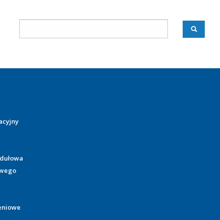
acyjny
odułowa
owego
eniowe