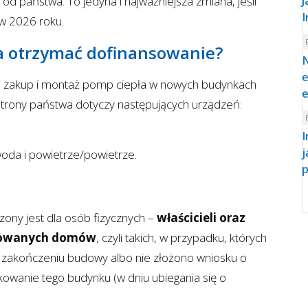
d państwa. To jedyna i najważniejsza zmiana, jeśli
J
I
w 2026 roku.
na otrzymać dofinansowanie?
N
e
 zakup i montaż pomp ciepła w nowych budynkach
strony państwa dotyczy następujących urządzeń:
I
j
oda i powietrze/powietrze.
p
ony jest dla osób fizycznych –
właścicieli oraz
udowanych domów
, czyli takich, w przypadku, których
 zakończeniu budowy albo nie złożono wniosku o
owanie tego budynku (w dniu ubiegania się o