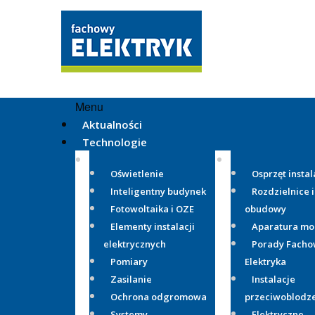
Menu
Aktualności
Technologie
Oświetlenie
Osprzęt instal
Inteligentny budynek
Rozdzielnice i
Fotowoltaika i OZE
obudowy
Elementy instalacji
Aparatura m
elektrycznych
Porady Fach
Pomiary
Elektryka
Zasilanie
Instalacje
Ochrona odgromowa
przeciwoblodz
Systemy
Elektryczne