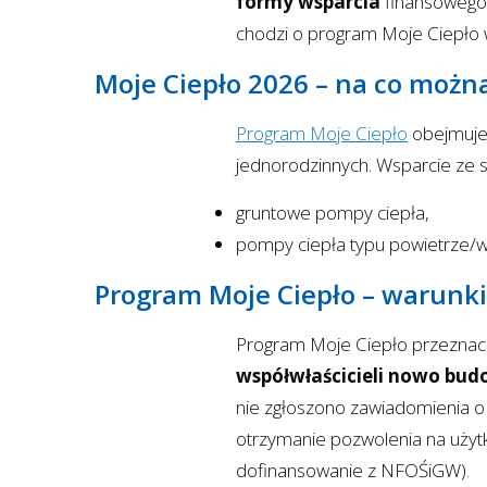
formy wsparcia
finansowego o
chodzi o program Moje Ciepło 
Moje Ciepło 2026 – na co moż
Program Moje Ciepło
obejmuje
jednorodzinnych. Wsparcie ze 
gruntowe pompy ciepła,
pompy ciepła typu powietrze/w
Program Moje Ciepło – warunki
Program Moje Ciepło przeznacz
współwłaścicieli nowo b
nie zgłoszono zawiadomienia o
otrzymanie pozwolenia na użytk
dofinansowanie z NFOŚiGW).