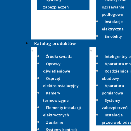
zabezpieczeń
ogrzewanie
podłogowe
Instalacje
elektryczne
Emobility
Katalog produktów
Źródła światła
Inteligentny 
Oprawy
Aparatura m
oświetleniowe
Rozdzielnice i
Osprzęt
obudowy
elektroinstalacyjny
Aparatura
Kamery
pomiarowa
termowizyjne
Systemy
Elementy instalacji
zabezpieczeń
elektrycznych
Instalacje
Zasilanie
przeciwoblodz
Systemy kontroli