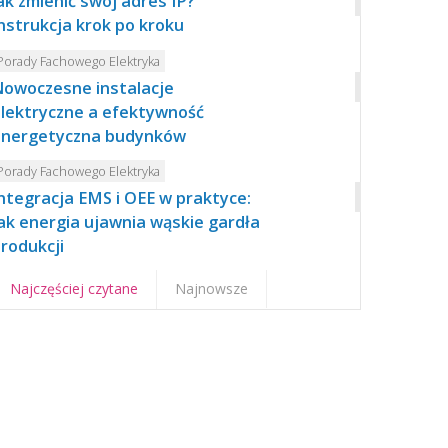
ak zmienić swój adres IP?
nstrukcja krok po kroku
Porady Fachowego Elektryka
owoczesne instalacje
lektryczne a efektywność
energetyczna budynków
Porady Fachowego Elektryka
ntegracja EMS i OEE w praktyce:
ak energia ujawnia wąskie gardła
rodukcji
Najczęściej czytane
Najnowsze