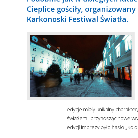
Cieplice gościły, organizowany
Karkonoski Festiwal Światła.
edycje miały unikalny charakte
światłem i przynosząc nowe wr
edycji imprezy było hasło „Kolor