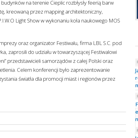
 budynków na terenie Cieplic rozbłysły feerią barw
tę, kreowaną przez mapping architektoniczny,
 P.I.W.O Light Show w wykonaniu koła naukowego MOS
 imprezy oraz organizator Festiwalu, firma LBL S.C. pod
a, zaprosili do udziału w towarzyszącej Festiwalowi
eni” przedstawicieli samorządów z całej Polski oraz
ietlenia. Celem konferencji było zaprezentowanie
J
r
ystania światła dla promocji miast i regionów przez
F
e
n