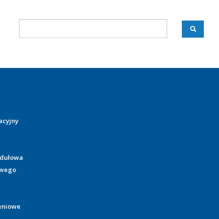
acyjny
odułowa
owego
eniowe