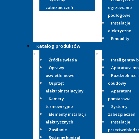
zabezpieczeń
ogrzewanie
podłogowe
Instalacje
elektryczne
Emobility
Katalog produktów
Źródła światła
Inteligentny 
Oprawy
Aparatura m
oświetleniowe
Rozdzielnice i
Osprzęt
obudowy
elektroinstalacyjny
Aparatura
Kamery
pomiarowa
termowizyjne
Systemy
Elementy instalacji
zabezpieczeń
elektrycznych
Instalacje
Zasilanie
przeciwoblodz
Systemy kontroli