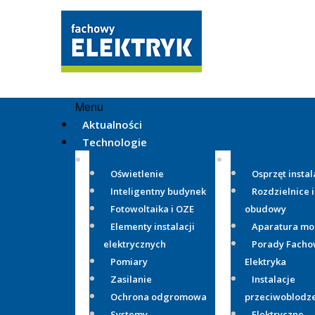
Menu
Aktualności
Technologie
Oświetlenie
Osprzęt instal
Inteligentny budynek
Rozdzielnice i
Fotowoltaika i OZE
obudowy
Elementy instalacji
Aparatura m
elektrycznych
Porady Fach
Pomiary
Elektryka
Zasilanie
Instalacje
Ochrona odgromowa
przeciwoblodz
Systemy
Elektryczne