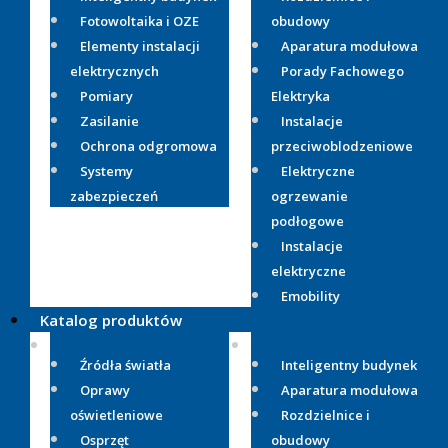
Fotowoltaika i OZE
obudowy
Elementy instalacji
Aparatura modułowa
elektrycznych
Porady Fachowego
Pomiary
Elektryka
Zasilanie
Instalacje
Ochrona odgromowa
przeciwoblodzeniowe
Systemy
Elektryczne
zabezpieczeń
ogrzewanie
podłogowe
Instalacje
elektryczne
Emobility
Katalog produktów
Źródła światła
Inteligentny budynek
Oprawy
Aparatura modułowa
oświetleniowe
Rozdzielnice i
Osprzęt
obudowy