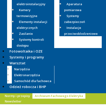
elektroinstalacyjny
Aparatura
Kamery
pomiarowa
termowizyjne
Systemy
Elementy instalacji
zabezpieczeń
elektrycznych
Instalacje
Zasilanie
przeciwoblodzeniowe
Systemy kontroli
dostępu
Fotowoltaika i OZE
Systemy i programy
Warsztat
Narzędzia
Elektronarzędzia
Samochód dla fachowca
Odzież robocza i BHP
Normy i przepisy
Archiwum Fachowego Elektryka
Newsletter