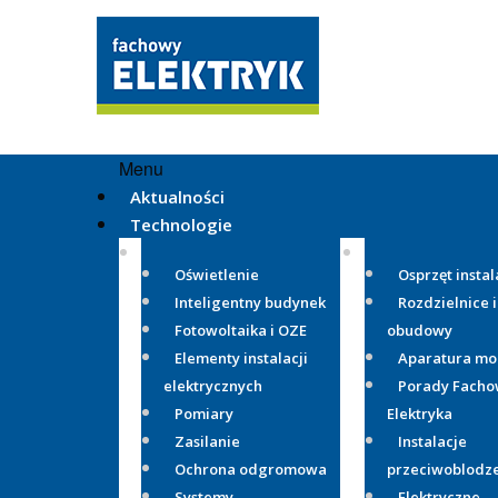
Menu
Aktualności
Technologie
Oświetlenie
Osprzęt instal
Inteligentny budynek
Rozdzielnice i
Fotowoltaika i OZE
obudowy
Elementy instalacji
Aparatura m
elektrycznych
Porady Fach
Pomiary
Elektryka
Zasilanie
Instalacje
Ochrona odgromowa
przeciwoblodz
Systemy
Elektryczne