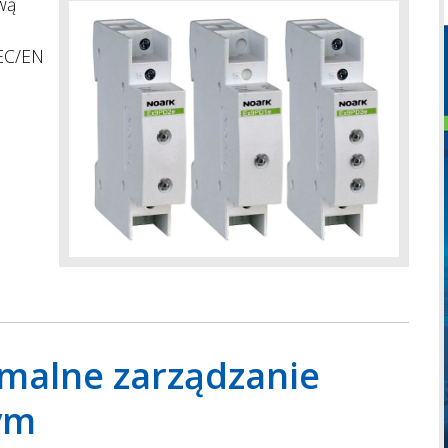
wą
IEC/EN
malne zarządzanie
ym