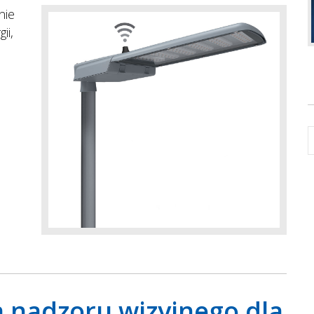
nie
ii,
a nadzoru wizyjnego dla