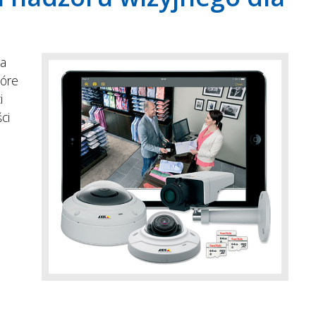
na
tóre
i
ci