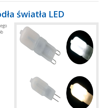
dła światła LED
tego
ób