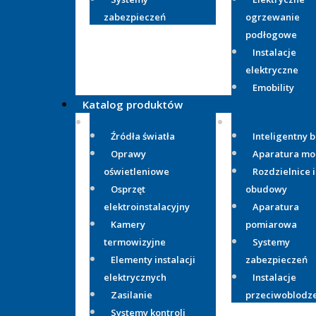
zabezpieczeń
ogrzewanie
podłogowe
Instalacje
elektryczne
Emobility
Katalog produktów
Źródła światła
Inteligentny 
Oprawy
Aparatura m
oświetleniowe
Rozdzielnice i
Osprzęt
obudowy
elektroinstalacyjny
Aparatura
Kamery
pomiarowa
termowizyjne
Systemy
Elementy instalacji
zabezpieczeń
elektrycznych
Instalacje
Zasilanie
przeciwoblodz
Systemy kontroli