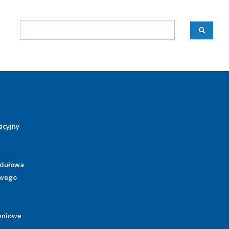
acyjny
odułowa
owego
eniowe