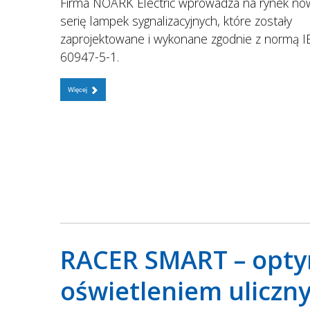
Firma NOARK Electric wprowadza na rynek no
serię lampek sygnalizacyjnych, które zostały
zaprojektowane i wykonane zgodnie z normą 
60947-5-1.
Więcej
RACER SMART – opty
oświetleniem uliczn