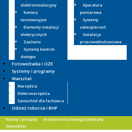
elektroinstalacyjny
Aparatura
Kamery
pomiarowa
termowizyjne
Systemy
Elementy instalacji
zabezpieczeń
elektrycznych
Instalacje
Zasilanie
przeciwoblodzeniowe
Systemy kontroli
dostępu
Fotowoltaika i OZE
Systemy i programy
Warsztat
Narzędzia
Elektronarzędzia
Samochód dla fachowca
Odzież robocza i BHP
Normy i przepisy
Archiwum Fachowego Elektryka
Newsletter