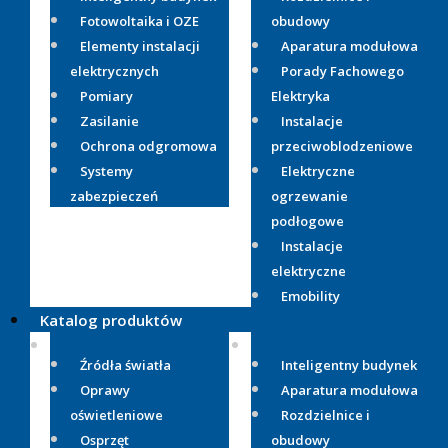
Fotowoltaika i OZE
obudowy
Elementy instalacji
Aparatura modułowa
elektrycznych
Porady Fachowego
Pomiary
Elektryka
Zasilanie
Instalacje
Ochrona odgromowa
przeciwoblodzeniowe
Systemy
Elektryczne
zabezpieczeń
ogrzewanie
podłogowe
Instalacje
elektryczne
Emobility
Katalog produktów
Źródła światła
Inteligentny budynek
Oprawy
Aparatura modułowa
oświetleniowe
Rozdzielnice i
Osprzęt
obudowy