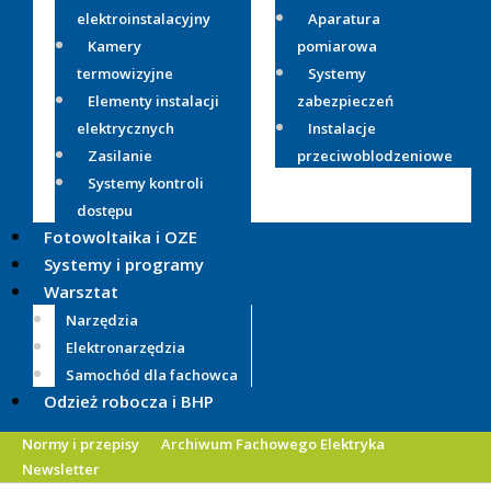
elektroinstalacyjny
Aparatura
Kamery
pomiarowa
termowizyjne
Systemy
Elementy instalacji
zabezpieczeń
elektrycznych
Instalacje
Zasilanie
przeciwoblodzeniowe
Systemy kontroli
dostępu
Fotowoltaika i OZE
Systemy i programy
Warsztat
Narzędzia
Elektronarzędzia
Samochód dla fachowca
Odzież robocza i BHP
Normy i przepisy
Archiwum Fachowego Elektryka
Newsletter