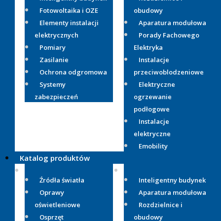
Fotowoltaika i OZE
obudowy
Elementy instalacji
Aparatura modułowa
elektrycznych
Porady Fachowego
Pomiary
Elektryka
Zasilanie
Instalacje
Ochrona odgromowa
przeciwoblodzeniowe
Systemy
Elektryczne
zabezpieczeń
ogrzewanie
podłogowe
Instalacje
elektryczne
Emobility
Katalog produktów
Źródła światła
Inteligentny budynek
Oprawy
Aparatura modułowa
oświetleniowe
Rozdzielnice i
Osprzęt
obudowy