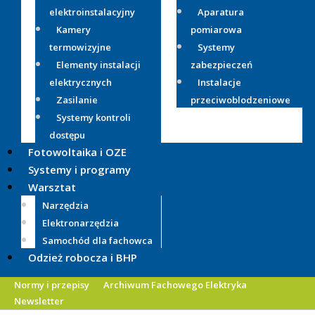
elektroinstalacyjny
Aparatura
Kamery
pomiarowa
termowizyjne
Systemy
Elementy instalacji
zabezpieczeń
elektrycznych
Instalacje
Zasilanie
przeciwoblodzeniowe
Systemy kontroli
dostępu
Fotowoltaika i OZE
Systemy i programy
Warsztat
Narzędzia
Elektronarzędzia
Samochód dla fachowca
Odzież robocza i BHP
Normy i przepisy
Archiwum Fachowego Elektryka
Newsletter