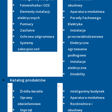
Fotowoltaika i OZE
obudowy
Elementy instalacji
Aparatura modułowa
elektrycznych
Porady Fachowego
Pomiary
Elektryka
Zasilanie
Instalacje
Ochrona odgromowa
przeciwoblodzeniowe
Systemy
Elektryczne
zabezpieczeń
ogrzewanie
podłogowe
Instalacje
elektryczne
Emobility
Katalog produktów
Źródła światła
Inteligentny budynek
Oprawy
Aparatura modułowa
oświetleniowe
Rozdzielnice i
Osprzęt
obudowy