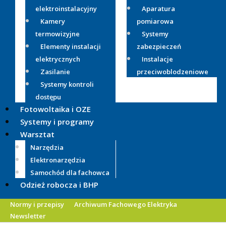
elektroinstalacyjny
Aparatura
Kamery
pomiarowa
termowizyjne
Systemy
Elementy instalacji
zabezpieczeń
elektrycznych
Instalacje
Zasilanie
przeciwoblodzeniowe
Systemy kontroli
dostępu
Fotowoltaika i OZE
Systemy i programy
Warsztat
Narzędzia
Elektronarzędzia
Samochód dla fachowca
Odzież robocza i BHP
Normy i przepisy
Archiwum Fachowego Elektryka
Newsletter