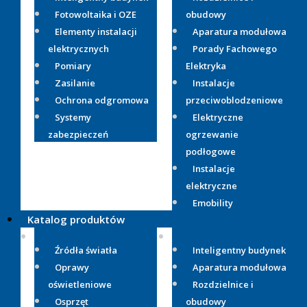
Fotowoltaika i OZE
obudowy
Elementy instalacji
Aparatura modułowa
elektrycznych
Porady Fachowego
Pomiary
Elektryka
Zasilanie
Instalacje
Ochrona odgromowa
przeciwoblodzeniowe
Systemy
Elektryczne
zabezpieczeń
ogrzewanie
podłogowe
Instalacje
elektryczne
Emobility
Katalog produktów
Źródła światła
Inteligentny budynek
Oprawy
Aparatura modułowa
oświetleniowe
Rozdzielnice i
Osprzęt
obudowy