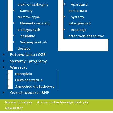
elektroinstalacyjny
Aparatura
Kamery
pomiarowa
termowizyjne
Systemy
Elementy instalacji
zabezpieczeń
elektrycznych
Instalacje
Zasilanie
przeciwoblodzeniowe
Systemy kontroli
dostępu
Fotowoltaika i OZE
Systemy i programy
Warsztat
Narzędzia
Elektronarzędzia
Samochód dla fachowca
Odzież robocza i BHP
Normy i przepisy
Archiwum Fachowego Elektryka
Newsletter