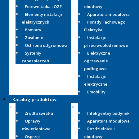
Fotowoltaika i OZE
obudowy
Elementy instalacji
Aparatura modułowa
elektrycznych
Porady Fachowego
Pomiary
Elektryka
Zasilanie
Instalacje
Ochrona odgromowa
przeciwoblodzeniowe
Systemy
Elektryczne
zabezpieczeń
ogrzewanie
podłogowe
Instalacje
elektryczne
Emobility
Katalog produktów
Źródła światła
Inteligentny budynek
Oprawy
Aparatura modułowa
oświetleniowe
Rozdzielnice i
Osprzęt
obudowy