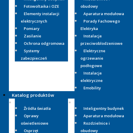
Fotowoltaika i OZE
obudowy
Elementy instalacji
Aparatura modułowa
elektrycznych
Porady Fachowego
Pomiary
Elektryka
Zasilanie
Instalacje
Ochrona odgromowa
przeciwoblodzeniowe
Systemy
Elektryczne
zabezpieczeń
ogrzewanie
podłogowe
Instalacje
elektryczne
Emobility
Katalog produktów
Źródła światła
Inteligentny budynek
Oprawy
Aparatura modułowa
oświetleniowe
Rozdzielnice i
Osprzęt
obudowy