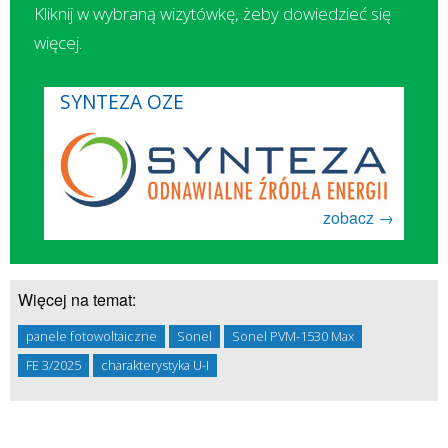
Kliknij w wybraną wizytówkę, żeby dowiedzieć się
więcej.
SYNTEZA OZE
zobacz →
Więcej na temat:
panele fotowoltaiczne
Sonel
Sonel PVM-1530 Max
FE 3/2025
charakterystyka U-I