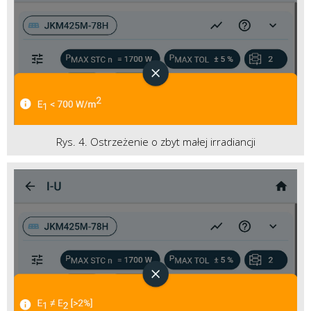
Rys. 4. Ostrzeżenie o zbyt małej irradiancji