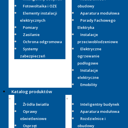
Fotowoltaika i OZE
obudowy
Elementy instalacji
Aparatura modułowa
elektrycznych
Porady Fachowego
Pomiary
Elektryka
Zasilanie
Instalacje
Ochrona odgromowa
przeciwoblodzeniowe
Systemy
Elektryczne
zabezpieczeń
ogrzewanie
podłogowe
Instalacje
elektryczne
Emobility
Katalog produktów
Źródła światła
Inteligentny budynek
Oprawy
Aparatura modułowa
oświetleniowe
Rozdzielnice i
Osprzęt
obudowy