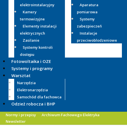
elektroinstalacyjny
Aparatura
Kamery
pomiarowa
termowizyjne
Systemy
Elementy instalacji
zabezpieczeń
elektrycznych
Instalacje
Zasilanie
przeciwoblodzeniowe
Systemy kontroli
dostępu
Fotowoltaika i OZE
Systemy i programy
Warsztat
Narzędzia
Elektronarzędzia
Samochód dla fachowca
Odzież robocza i BHP
Normy i przepisy
Archiwum Fachowego Elektryka
Newsletter