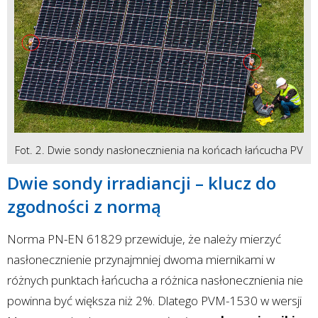
Fot. 2. Dwie sondy nasłonecznienia na końcach łańcucha PV
Dwie sondy irradiancji – klucz do
zgodności z normą
Norma PN-EN 61829 przewiduje, że należy mierzyć
nasłonecznienie przynajmniej dwoma miernikami w
różnych punktach łańcucha a różnica nasłonecznienia nie
powinna być większa niż 2%. Dlatego PVM-1530 w wersji