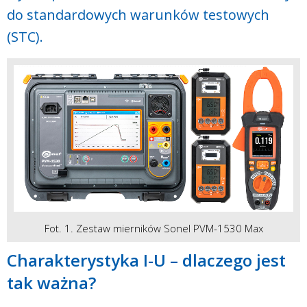
do standardowych warunków testowych
(STC).
Fot. 1. Zestaw mierników Sonel PVM-1530 Max
Charakterystyka I-U – dlaczego jest
tak ważna?