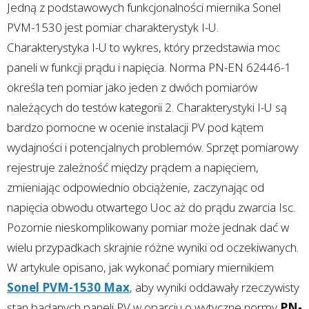
Jedną z podstawowych funkcjonalności miernika Sonel
PVM-1530 jest pomiar charakterystyk I-U.
Charakterystyka I-U to wykres, który przedstawia moc
paneli w funkcji prądu i napięcia. Norma PN-EN 62446-1
określa ten pomiar jako jeden z dwóch pomiarów
należących do testów kategorii 2. Charakterystyki I-U są
bardzo pomocne w ocenie instalacji PV pod kątem
wydajności i potencjalnych problemów. Sprzęt pomiarowy
rejestruje zależność między prądem a napięciem,
zmieniając odpowiednio obciążenie, zaczynając od
napięcia obwodu otwartego Uoc aż do prądu zwarcia Isc.
Pozornie nieskomplikowany pomiar może jednak dać w
wielu przypadkach skrajnie różne wyniki od oczekiwanych.
W artykule opisano, jak wykonać pomiary miernikiem
Sonel PVM-1530 Max
, aby wyniki oddawały rzeczywisty
stan badanych paneli PV w oparciu o wytyczne normy
PN-