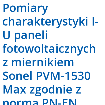
Pomiary
charakterystyki I-
U paneli
fotowoltaicznych
z miernikiem
Sonel PVM-1530
Max zgodnie z
normą PN-EN