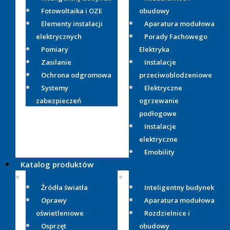
Fotowoltaika i OZE
obudowy
Elementy instalacji
Aparatura modułowa
elektrycznych
Porady Fachowego
Pomiary
Elektryka
Zasilanie
Instalacje
Ochrona odgromowa
przeciwoblodzeniowe
Systemy
Elektryczne
zabezpieczeń
ogrzewanie
podłogowe
Instalacje
elektryczne
Emobility
Katalog produktów
Źródła światła
Inteligentny budynek
Oprawy
Aparatura modułowa
oświetleniowe
Rozdzielnice i
Osprzęt
obudowy