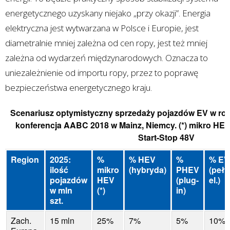
energetycznego uzyskany niejako „przy okazji”. Energia
elektryczna jest wytwarzana w Polsce i Europie, jest
diametralnie mniej zależna od cen ropy, jest też mniej
zależna od wydarzeń międzynarodowych. Oznacza to
uniezależnienie od importu ropy, przez to poprawę
bezpieczeństwa energetycznego kraju.
Scenariusz optymistyczny sprzedaży pojazdów EV w rok
konferencja AABC 2018 w Mainz, Niemcy. (*) mikro HE
Start-Stop 48V
Region
2025:
%
% HEV
%
% EV
ilość
mikro
(hybryda)
PHEV
(peł
pojazdów
HEV
(plug-
el.)
w mln
(*)
in)
szt.
Zach.
15 mln
25%
7%
5%
10%