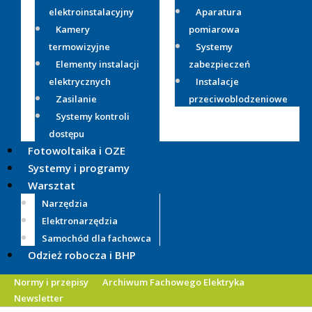
elektroinstalacyjny
Aparatura
Kamery
pomiarowa
termowizyjne
Systemy
Elementy instalacji
zabezpieczeń
elektrycznych
Instalacje
Zasilanie
przeciwoblodzeniowe
Systemy kontroli
dostępu
Fotowoltaika i OZE
Systemy i programy
Warsztat
Narzędzia
Elektronarzędzia
Samochód dla fachowca
Odzież robocza i BHP
Normy i przepisy
Archiwum Fachowego Elektryka
Newsletter