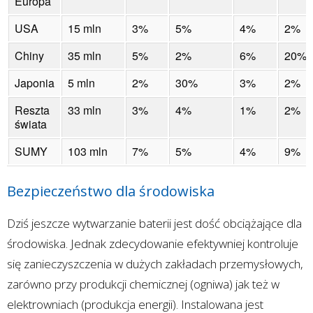
Europa
USA
15 mln
3%
5%
4%
2%
Chiny
35 mln
5%
2%
6%
20%
Japonia
5 mln
2%
30%
3%
2%
Reszta
33 mln
3%
4%
1%
2%
świata
SUMY
103 mln
7%
5%
4%
9%
Bezpieczeństwo dla środowiska
Dziś jeszcze wytwarzanie baterii jest dość obciążające dla
środowiska. Jednak zdecydowanie efektywniej kontroluje
się zanieczyszczenia w dużych zakładach przemysłowych,
zarówno przy produkcji chemicznej (ogniwa) jak też w
elektrowniach (produkcja energii). Instalowana jest