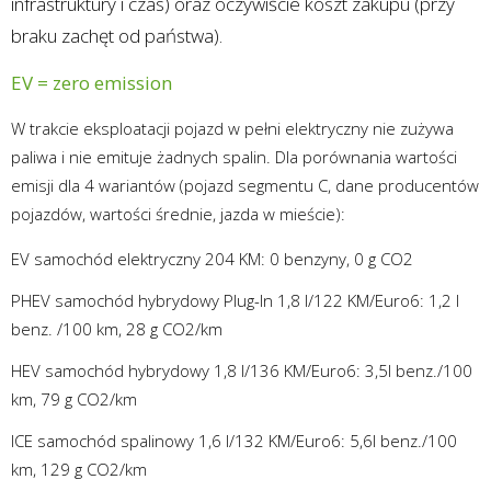
infrastruktury i czas) oraz oczywiście koszt zakupu (przy
braku zachęt od państwa).
EV = zero emission
W trakcie eksploatacji pojazd w pełni elektryczny nie zużywa
paliwa i nie emituje żadnych spalin. Dla porównania wartości
emisji dla 4 wariantów (pojazd segmentu C, dane producentów
pojazdów, wartości średnie, jazda w mieście):
EV samochód elektryczny 204 KM: 0 benzyny, 0 g CO2
PHEV samochód hybrydowy Plug-In 1,8 l/122 KM/Euro6: 1,2 l
benz. /100 km, 28 g CO2/km
HEV samochód hybrydowy 1,8 l/136 KM/Euro6: 3,5l benz./100
km, 79 g CO2/km
ICE samochód spalinowy 1,6 l/132 KM/Euro6: 5,6l benz./100
km, 129 g CO2/km