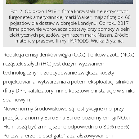
Fot. 2. Od około 1918 r. firma korzystała z elektrycznych
furgonetek amerykańskiej marki Walker, mając flotę ok. 60
pojazdów dla dostaw w obrębie Londynu. Od roku 2017
firma ponownie wprowadza dostawy przy pomocy w pełni
elektrycznych pojazdów, tym razem marki Nissan. Źródło:
materiały prasowe firmy HARRODS, Wielka Brytania.
Redukcja emisji tlenków węgla (COx), tlenków azotu (NOx)
i cząstek stałych (HC) jest dużym wyzwaniem
technologicznym, zdecydowanie zwiększa koszty
projektowania, wytwarzania a potem eksploatacji silników
(filtry DPF, katalizatory, i inne kosztowne instalacje w silniku
spalinowym).
Nowe normy środowiskowe są restrykcyjne (np. przy
przejściu z normy Euro5 na Euro6 poziomy emisji NOx i
HC muszą być zmniejszone odpowiednio o 80% i 66%).
Po tzw. aferze „diesel-gate” z zafałszowywaniem