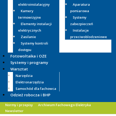
elektroinstalacyjny
Aparatura
Kamery
pomiarowa
termowizyjne
Systemy
Elementy instalacji
zabezpieczeń
elektrycznych
Instalacje
Zasilanie
przeciwoblodzeniowe
Systemy kontroli
dostępu
Fotowoltaika i OZE
Systemy i programy
Warsztat
Narzędzia
Elektronarzędzia
Samochód dla fachowca
Odzież robocza i BHP
Normy i przepisy
Archiwum Fachowego Elektryka
Newsletter