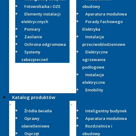
Fotowoltaika i OZE
obudowy
Elementy instalacji
Aparatura modułowa
elektrycznych
Porady Fachowego
Pomiary
Elektryka
Zasilanie
Instalacje
Ochrona odgromowa
przeciwoblodzeniowe
Systemy
Elektryczne
zabezpieczeń
ogrzewanie
podłogowe
Instalacje
elektryczne
Emobility
Katalog produktów
Źródła światła
Inteligentny budynek
Oprawy
Aparatura modułowa
oświetleniowe
Rozdzielnice i
Osprzęt
obudowy