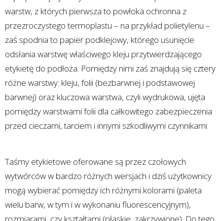
warstw, z których pierwsza to powłoka ochronna z
przezroczystego termoplastu – na przykład polietylenu –
zaś spodnia to papier podklejowy, którego usunięcie
odsłania warstwę właściwego kleju przytwierdzającego
etykietę do podłoża. Pomiędzy nimi zaś znajdują się cztery
różne warstwy: kleju, folii (bezbarwnej i podstawowej
barwnej) oraz kluczowa warstwa, czyli wydrukowa, ujęta
pomiędzy warstwami folii dla całkowitego zabezpieczenia
przed cieczami, tarciem i innymi szkodliwymi czynnikami.
Taśmy etykietowe oferowane są przez czołowych
wytwórców w bardzo różnych wersjach i dziś użytkownicy
mogą wybierać pomiędzy ich różnymi kolorami (paleta
wielu barw, w tym i w wykonaniu fluorescencyjnym),
rozmiarami, czy kształtami (płaskie, zakrzywione). Do tego