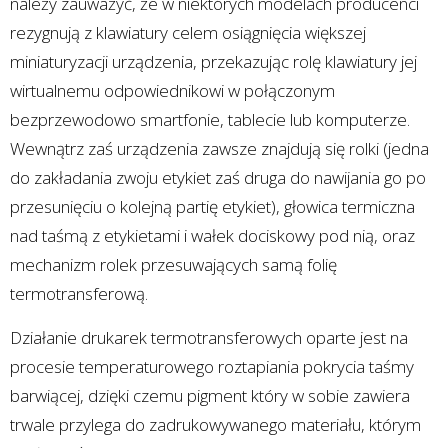
należy zauważyć, że w niektórych modelach producenci
rezygnują z klawiatury celem osiągnięcia większej
miniaturyzacji urządzenia, przekazując rolę klawiatury jej
wirtualnemu odpowiednikowi w połączonym
bezprzewodowo smartfonie, tablecie lub komputerze.
Wewnątrz zaś urządzenia zawsze znajdują się rolki (jedna
do zakładania zwoju etykiet zaś druga do nawijania go po
przesunięciu o kolejną partię etykiet), głowica termiczna
nad taśmą z etykietami i wałek dociskowy pod nią, oraz
mechanizm rolek przesuwających samą folię
termotransferową.
Działanie drukarek termotransferowych oparte jest na
procesie temperaturowego roztapiania pokrycia taśmy
barwiącej, dzięki czemu pigment który w sobie zawiera
trwale przylega do zadrukowywanego materiału, którym