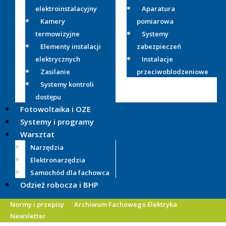
elektroinstalacyjny
Aparatura
Kamery
pomiarowa
termowizyjne
Systemy
Elementy instalacji
zabezpieczeń
elektrycznych
Instalacje
Zasilanie
przeciwoblodzeniowe
Systemy kontroli
dostępu
Fotowoltaika i OZE
Systemy i programy
Warsztat
Narzędzia
Elektronarzędzia
Samochód dla fachowca
Odzież robocza i BHP
Normy i przepisy
Archiwum Fachowego Elektryka
Newsletter