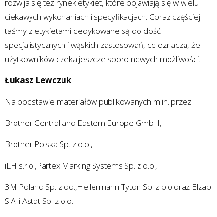
rozwija się też rynek etykiet, które pojawiają się w wielu
ciekawych wykonaniach i specyfikacjach. Coraz częściej
taśmy z etykietami dedykowane są do dość
specjalistycznych i wąskich zastosowań, co oznacza, że
użytkowników czeka jeszcze sporo nowych możliwości.
Łukasz Lewczuk
Na podstawie materiałów publikowanych m.in. przez:
Brother Central and Eastern Europe GmbH,
Brother Polska Sp. z o.o.,
iLH s.r.o.,Partex Marking Systems Sp. z o.o.,
3M Poland Sp. z oo.,Hellermann Tyton Sp. z o.o.oraz Elzab
S.A. i Astat Sp. z o.o.