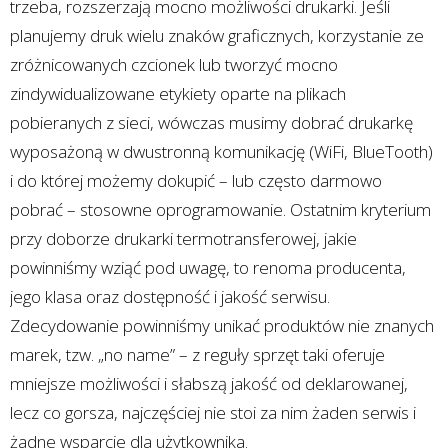
trzeba, rozszerzają mocno możliwości drukarki. Jeśli
planujemy druk wielu znaków graficznych, korzystanie ze
zróżnicowanych czcionek lub tworzyć mocno
zindywidualizowane etykiety oparte na plikach
pobieranych z sieci, wówczas musimy dobrać drukarkę
wyposażoną w dwustronną komunikację (WiFi, BlueTooth)
i do której możemy dokupić – lub często darmowo
pobrać – stosowne oprogramowanie. Ostatnim kryterium
przy doborze drukarki termotransferowej, jakie
powinniśmy wziąć pod uwagę, to renoma producenta,
jego klasa oraz dostępność i jakość serwisu.
Zdecydowanie powinniśmy unikać produktów nie znanych
marek, tzw. „no name” – z reguły sprzęt taki oferuje
mniejsze możliwości i słabszą jakość od deklarowanej,
lecz co gorsza, najczęściej nie stoi za nim żaden serwis i
żadne wsparcie dla użytkownika.