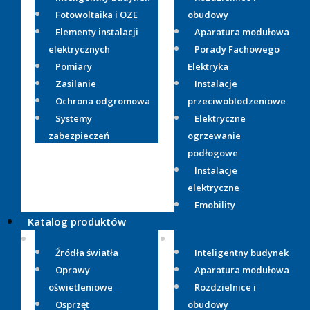
Fotowoltaika i OZE
obudowy
Elementy instalacji
Aparatura modułowa
elektrycznych
Porady Fachowego
Pomiary
Elektryka
Zasilanie
Instalacje
Ochrona odgromowa
przeciwoblodzeniowe
Systemy
Elektryczne
zabezpieczeń
ogrzewanie
podłogowe
Instalacje
elektryczne
Emobility
Katalog produktów
Źródła światła
Inteligentny budynek
Oprawy
Aparatura modułowa
oświetleniowe
Rozdzielnice i
Osprzęt
obudowy