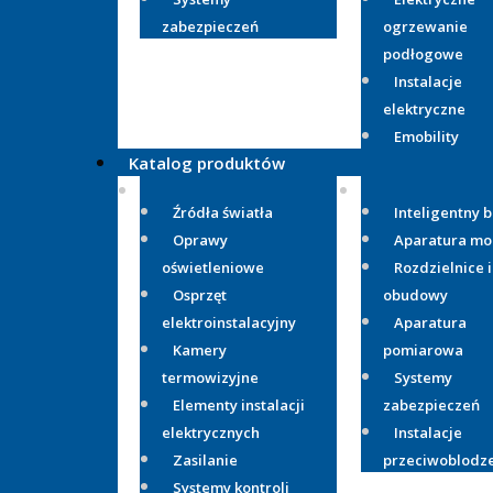
zabezpieczeń
ogrzewanie
podłogowe
Instalacje
elektryczne
Emobility
Katalog produktów
Źródła światła
Inteligentny 
Oprawy
Aparatura m
oświetleniowe
Rozdzielnice i
Osprzęt
obudowy
elektroinstalacyjny
Aparatura
Kamery
pomiarowa
termowizyjne
Systemy
Elementy instalacji
zabezpieczeń
elektrycznych
Instalacje
Zasilanie
przeciwoblodz
Systemy kontroli