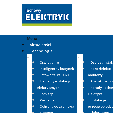
Menu
Aktualności
Technologie
Oświetlenie
Osprzęt instal
Inteligentny budynek
Rozdzielnice i
Fotowoltaika i OZE
obudowy
Elementy instalacji
Aparatura m
elektrycznych
Porady Fach
Pomiary
Elektryka
Zasilanie
Instalacje
Ochrona odgromowa
przeciwoblodz
Systemy
Elektryczne