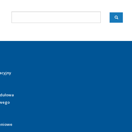
acyjny
odułowa
owego
eniowe