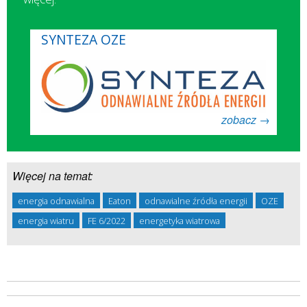
SYNTEZA OZE
zobacz →
Więcej na temat:
energia odnawialna
Eaton
odnawialne źródła energii
OZE
energia wiatru
FE 6/2022
energetyka wiatrowa