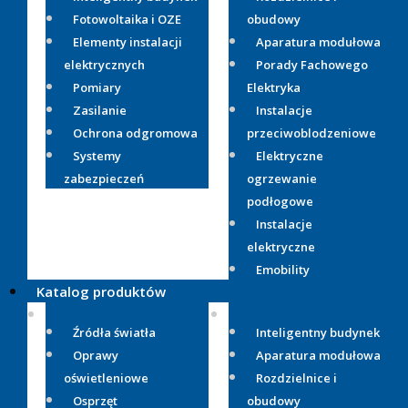
Fotowoltaika i OZE
obudowy
Elementy instalacji
Aparatura modułowa
elektrycznych
Porady Fachowego
Pomiary
Elektryka
Zasilanie
Instalacje
Ochrona odgromowa
przeciwoblodzeniowe
Systemy
Elektryczne
zabezpieczeń
ogrzewanie
podłogowe
Instalacje
elektryczne
Emobility
Katalog produktów
Źródła światła
Inteligentny budynek
Oprawy
Aparatura modułowa
oświetleniowe
Rozdzielnice i
Osprzęt
obudowy