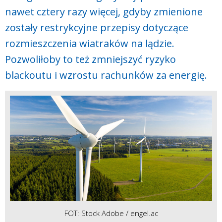
nawet cztery razy więcej, gdyby zmienione
zostały restrykcyjne przepisy dotyczące
rozmieszczenia wiatraków na lądzie.
Pozwoliłoby to też zmniejszyć ryzyko
blackoutu i wzrostu rachunków za energię.
FOT: Stock Adobe / engel.ac