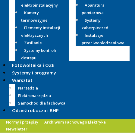
elektroinstalacyjny
Aparatura
Kamery
pomiarowa
termowizyjne
Systemy
Elementy instalacji
zabezpieczeń
elektrycznych
Instalacje
Zasilanie
przeciwoblodzeniowe
Systemy kontroli
dostępu
Fotowoltaika i OZE
Systemy i programy
Warsztat
Narzędzia
Elektronarzędzia
Samochód dla fachowca
Odzież robocza i BHP
Normy i przepisy
Archiwum Fachowego Elektryka
Newsletter