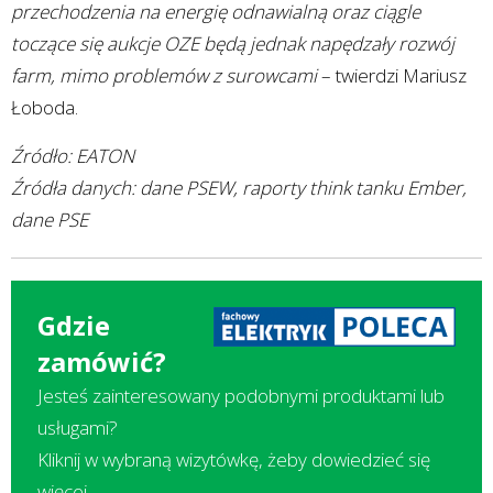
przechodzenia na energię odnawialną oraz ciągle
toczące się aukcje OZE będą jednak napędzały rozwój
farm, mimo problemów z surowcami
– twierdzi Mariusz
Łoboda.
Źródło: EATON
Źródła danych: dane PSEW, raporty think tanku Ember,
dane PSE
Gdzie
zamówić?
Jesteś zainteresowany podobnymi produktami lub
usługami?
Kliknij w wybraną wizytówkę, żeby dowiedzieć się
więcej.