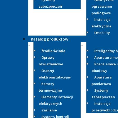
zabezpieczeń
ogrzewanie
podłogowe
Instalacje
elektryczne
Emobility
Katalog produktów
Źródła światła
Inteligentny 
Oprawy
Aparatura m
oświetleniowe
Rozdzielnice i
Osprzęt
obudowy
elektroinstalacyjny
Aparatura
Kamery
pomiarowa
termowizyjne
Systemy
Elementy instalacji
zabezpieczeń
elektrycznych
Instalacje
Zasilanie
przeciwoblodz
Systemy kontroli