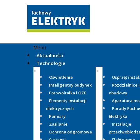
Menu
Aktualności
Technologie
Oświetlenie
Osprzęt instal
Inteligentny budynek
Rozdzielnice i
Fotowoltaika i OZE
obudowy
Elementy instalacji
Aparatura m
elektrycznych
Porady Fach
Pomiary
Elektryka
Zasilanie
Instalacje
Ochrona odgromowa
przeciwoblodz
Systemy
Elektryczne