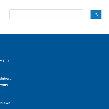
acyjny
odułowa
owego
eniowe