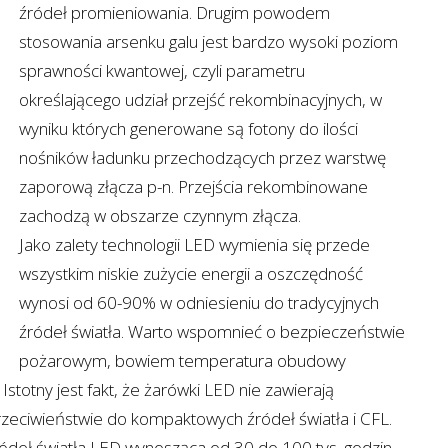
źródeł promieniowania. Drugim powodem
stosowania arsenku galu jest bardzo wysoki poziom
sprawności kwantowej, czyli parametru
określającego udział przejść rekombinacyjnych, w
wyniku których generowane są fotony do ilości
nośników ładunku przechodzących przez warstwę
zaporową złącza p-n. Przejścia rekombinowane
zachodzą w obszarze czynnym złącza.
Jako zalety technologii LED wymienia się przede
wszystkim niskie zużycie energii a oszczędność
wynosi od 60-90% w odniesieniu do tradycyjnych
źródeł światła. Warto wspomnieć o bezpieczeństwie
pożarowym, bowiem temperatura obudowy
Istotny jest fakt, że żarówki LED nie zawierają
rzeciwieństwie do kompaktowych źródeł światła i CFL.
ódeł światła LED wynosząca od 30 do 100 tys. godzin.