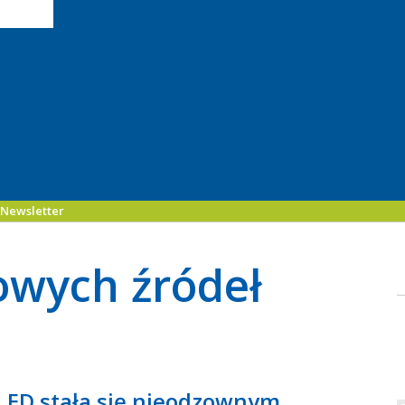
Newsletter
owych źródeł
LED stała się nieodzownym