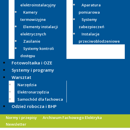
elektroinstalacyjny
Aparatura
Kamery
pomiarowa
termowizyjne
Systemy
Elementy instalacji
zabezpieczeń
elektrycznych
Instalacje
Zasilanie
przeciwoblodzeniowe
Systemy kontroli
dostępu
Fotowoltaika i OZE
Systemy i programy
Warsztat
Narzędzia
Elektronarzędzia
Samochód dla fachowca
Odzież robocza i BHP
Normy i przepisy
Archiwum Fachowego Elektryka
Newsletter