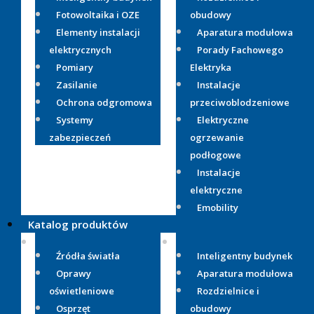
Fotowoltaika i OZE
obudowy
Elementy instalacji
Aparatura modułowa
elektrycznych
Porady Fachowego
Pomiary
Elektryka
Zasilanie
Instalacje
Ochrona odgromowa
przeciwoblodzeniowe
Systemy
Elektryczne
zabezpieczeń
ogrzewanie
podłogowe
Instalacje
elektryczne
Emobility
Katalog produktów
Źródła światła
Inteligentny budynek
Oprawy
Aparatura modułowa
oświetleniowe
Rozdzielnice i
Osprzęt
obudowy