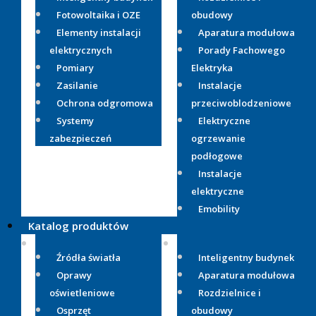
Fotowoltaika i OZE
obudowy
Elementy instalacji
Aparatura modułowa
elektrycznych
Porady Fachowego
Pomiary
Elektryka
Zasilanie
Instalacje
Ochrona odgromowa
przeciwoblodzeniowe
Systemy
Elektryczne
zabezpieczeń
ogrzewanie
podłogowe
Instalacje
elektryczne
Emobility
Katalog produktów
Źródła światła
Inteligentny budynek
Oprawy
Aparatura modułowa
oświetleniowe
Rozdzielnice i
Osprzęt
obudowy