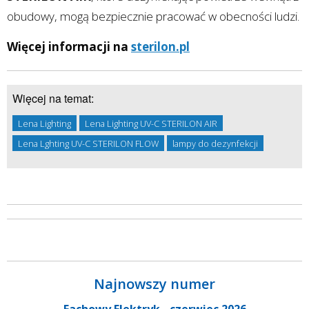
obudowy, mogą bezpiecznie pracować w obecności ludzi.
Więcej informacji na
sterilon.pl
Więcej na temat:
Lena Lighting
Lena Lighting UV-C STERILON AIR
Lena Lghting UV-C STERILON FLOW
lampy do dezynfekcji
Najnowszy numer
Fachowy Elektryk - czerwiec 2026