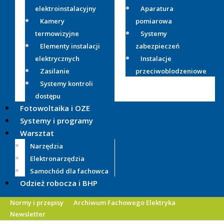
elektroinstalacyjny
Aparatura
Kamery
pomiarowa
termowizyjne
Systemy
Elementy instalacji
zabezpieczeń
elektrycznych
Instalacje
Zasilanie
przeciwoblodzeniowe
Systemy kontroli
dostępu
Fotowoltaika i OZE
Systemy i programy
Warsztat
Narzędzia
Elektronarzędzia
Samochód dla fachowca
Odzież robocza i BHP
Normy i przepisy
Archiwum Fachowego Elektryka
Newsletter