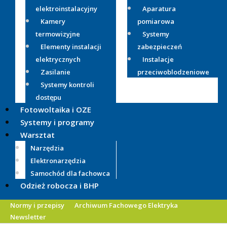
elektroinstalacyjny
Aparatura
Kamery
pomiarowa
termowizyjne
Systemy
Elementy instalacji
zabezpieczeń
elektrycznych
Instalacje
Zasilanie
przeciwoblodzeniowe
Systemy kontroli
dostępu
Fotowoltaika i OZE
Systemy i programy
Warsztat
Narzędzia
Elektronarzędzia
Samochód dla fachowca
Odzież robocza i BHP
Normy i przepisy
Archiwum Fachowego Elektryka
Newsletter