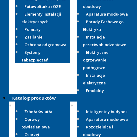
Fotowoltaika i OZE
obudowy
Elementy instalacji
Aparatura modułowa
elektrycznych
Porady Fachowego
Pomiary
Elektryka
Zasilanie
Instalacje
Ochrona odgromowa
przeciwoblodzeniowe
Systemy
Elektryczne
zabezpieczeń
ogrzewanie
podłogowe
Instalacje
elektryczne
Emobility
Katalog produktów
Źródła światła
Inteligentny budynek
Oprawy
Aparatura modułowa
oświetleniowe
Rozdzielnice i
Osprzęt
obudowy