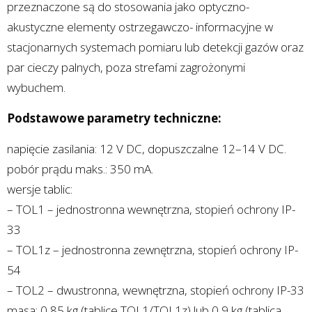
przeznaczone są do stosowania jako optyczno-
akustyczne elementy ostrzegawczo- informacyjne w
stacjonarnych systemach pomiaru lub detekcji gazów oraz
par cieczy palnych, poza strefami zagrożonymi
wybuchem.
Podstawowe parametry techniczne:
napięcie zasilania: 12 V DC, dopuszczalne 12–14 V DC.
pobór prądu maks.: 350 mA.
wersje tablic:
– TOL1 – jednostronna wewnętrzna, stopień ochrony IP-
33
– TOL1z – jednostronna zewnętrzna, stopień ochrony IP-
54
– TOL2 – dwustronna, wewnętrzna, stopień ochrony IP-33
masa: 0,85 kg (tablice TOL1/TOL1z) lub 0,9 kg (tablica