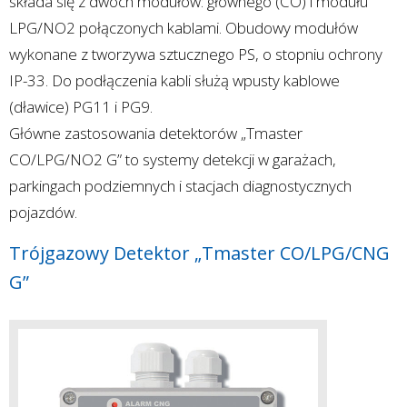
składa się z dwóch modułów: głównego (CO) i modułu
LPG/NO2 połączonych kablami. Obudowy modułów
wykonane z tworzywa sztucznego PS, o stopniu ochrony
IP-33. Do podłączenia kabli służą wpusty kablowe
(dławice) PG11 i PG9.
Główne zastosowania detektorów „Tmaster
CO/LPG/NO2 G” to systemy detekcji w garażach,
parkingach podziemnych i stacjach diagnostycznych
pojazdów.
Trójgazowy Detektor „Tmaster CO/LPG/CNG
G”