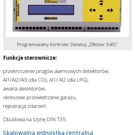
Programowalny Kontroler Detekcji „DINster 3xRS”
Funkcje sterownicze:
przekroczenie progów alarmowych detektorów:
Al1/Al2/Al3 (dla CO), Al1/ Al2 (dla LPG),
awaria detektorów,
okresowe przewietrzanie garażu,
rejestracja zdarzeń.
Obudowa na szynę DIN T35.
Skalowalna jednostka centralna