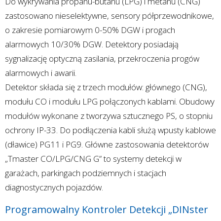
Do wykrywania propanu-butanu (LPG) i metanu (CNG)
zastosowano nieselektywne, sensory półprzewodnikowe,
o zakresie pomiarowym 0-50% DGW i progach
alarmowych 10/30% DGW. Detektory posiadają
sygnalizację optyczną zasilania, przekroczenia progów
alarmowych i awarii.
Detektor składa się z trzech modułów: głównego (CNG),
modułu CO i modułu LPG połączonych kablami. Obudowy
modułów wykonane z tworzywa sztucznego PS, o stopniu
ochrony IP-33. Do podłączenia kabli służą wpusty kablowe
(dławice) PG11 i PG9. Główne zastosowania detektorów
„Tmaster CO/LPG/CNG G” to systemy detekcji w
garażach, parkingach podziemnych i stacjach
diagnostycznych pojazdów.
Programowalny Kontroler Detekcji „DINster