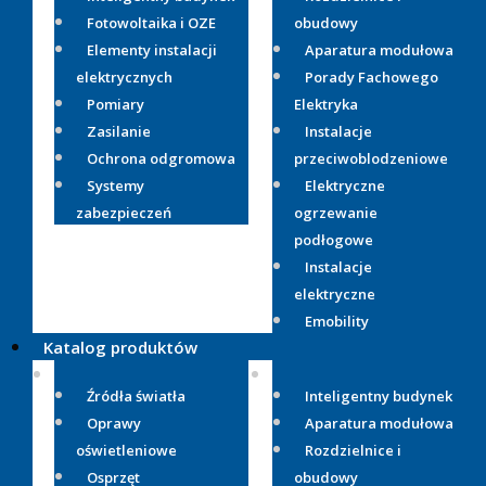
Fotowoltaika i OZE
obudowy
Elementy instalacji
Aparatura modułowa
elektrycznych
Porady Fachowego
Pomiary
Elektryka
Zasilanie
Instalacje
Ochrona odgromowa
przeciwoblodzeniowe
Systemy
Elektryczne
zabezpieczeń
ogrzewanie
podłogowe
Instalacje
elektryczne
Emobility
Katalog produktów
Źródła światła
Inteligentny budynek
Oprawy
Aparatura modułowa
oświetleniowe
Rozdzielnice i
Osprzęt
obudowy