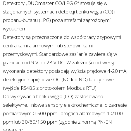
Detektory „DUOmaster CO/LPG G” stosuje się w
stacjonarnych systemach detekcji tlenku węgla (CO) i
propanu-butanu (LPG) poza strefami zagrożonymi
wybuchem.
Detektory są przeznaczone do współpracy z typowymi
centralkami alarmowymi lub sterownikami
przemysłowymi. Standardowe zasilanie zawiera się w
granicach od 9 V do 28 V DC. W zależności od wersji
wykonania detektory posiadają wyjścia prądowe 4-20 mA,
detekcyjne napięciowe OC (NC lub NO) lub cyfrowe
(wyjście RS485 z protokołem Modbus RTU).
Do wykrywania tlenku węgla (CO) zastosowano
selektywne, liniowe sensory elektrochemiczne, o zakresie
pomiarowym 0-500 ppm i progach alarmowych 40/100
ppm lub 30/60/150 ppm (zgodnie z normą PN-EN
50545-1).