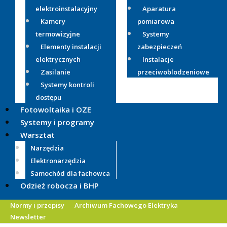
elektroinstalacyjny
Aparatura
Kamery
pomiarowa
termowizyjne
Systemy
Elementy instalacji
zabezpieczeń
elektrycznych
Instalacje
Zasilanie
przeciwoblodzeniowe
Systemy kontroli
dostępu
Fotowoltaika i OZE
Systemy i programy
Warsztat
Narzędzia
Elektronarzędzia
Samochód dla fachowca
Odzież robocza i BHP
Normy i przepisy
Archiwum Fachowego Elektryka
Newsletter