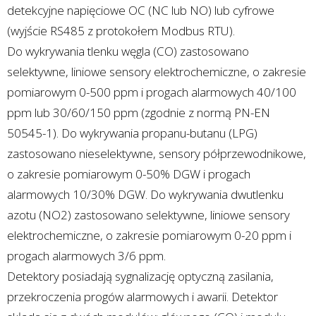
detekcyjne napięciowe OC (NC lub NO) lub cyfrowe
(wyjście RS485 z protokołem Modbus RTU).
Do wykrywania tlenku węgla (CO) zastosowano
selektywne, liniowe sensory elektrochemiczne, o zakresie
pomiarowym 0-500 ppm i progach alarmowych 40/100
ppm lub 30/60/150 ppm (zgodnie z normą PN-EN
50545-1). Do wykrywania propanu-butanu (LPG)
zastosowano nieselektywne, sensory półprzewodnikowe,
o zakresie pomiarowym 0-50% DGW i progach
alarmowych 10/30% DGW. Do wykrywania dwutlenku
azotu (NO2) zastosowano selektywne, liniowe sensory
elektrochemiczne, o zakresie pomiarowym 0-20 ppm i
progach alarmowych 3/6 ppm.
Detektory posiadają sygnalizację optyczną zasilania,
przekroczenia progów alarmowych i awarii. Detektor