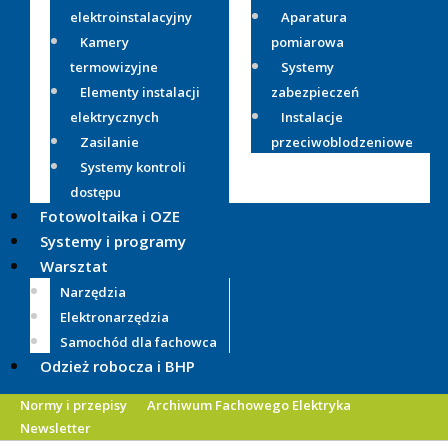
elektroinstalacyjny
Aparatura
Kamery
pomiarowa
termowizyjne
Systemy
Elementy instalacji
zabezpieczeń
elektrycznych
Instalacje
Zasilanie
przeciwoblodzeniowe
Systemy kontroli
dostępu
Fotowoltaika i OZE
Systemy i programy
Warsztat
Narzędzia
Elektronarzędzia
Samochód dla fachowca
Odzież robocza i BHP
Normy i przepisy
Archiwum Fachowego Elektryka
Newsletter