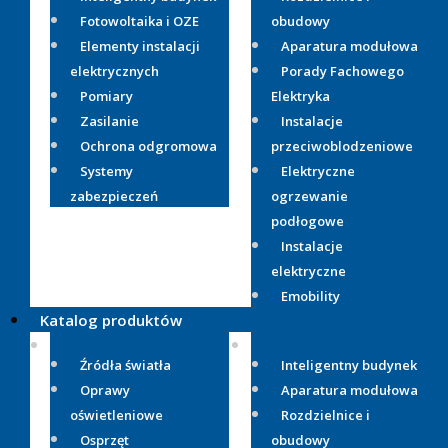
Fotowoltaika i OZE
obudowy
Elementy instalacji
Aparatura modułowa
elektrycznych
Porady Fachowego
Pomiary
Elektryka
Zasilanie
Instalacje
Ochrona odgromowa
przeciwoblodzeniowe
Systemy
Elektryczne
zabezpieczeń
ogrzewanie
podłogowe
Instalacje
elektryczne
Emobility
Katalog produktów
Źródła światła
Inteligentny budynek
Oprawy
Aparatura modułowa
oświetleniowe
Rozdzielnice i
Osprzęt
obudowy