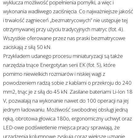
wyklucza możliwość popełnienia pomyłki, a więc i
wykonania wadliwego zaciśnięcia. Co najważniejsze jakość
i trwałość zagnieceń „bezmatrycowych” nie ustępuje tej
otrzymywanej przy użyciu tradycyjnych matryc (fot. 4).
Wszystkie oferowane przez nas praski bezmatrycowe
zaciskają z siłą 50 kN.
Przykładem udanego procesu miniaturyzacji są także
narzędzia tnące Energotytan serii EK (fot. 5), które
pomimo niewielkich rozmiarów i niskiej wagi z
powodzeniem radzą sobie z kablami o przekroju do 240
mm2, tnąc je z siłą do 45 kN. Zasilane bateriami Li-Ion 18
V, pozwalają na wykonanie nawet do 100 operacji na jej
jednym ładowaniu. Możliwość swobodnej obsługi jedną
ręką, obrotowa głowica 180o, ergonomiczny uchwyt oraz
LED-owe podświetlenie miejsca pracy sprawiają, że
urządzenia kolumnowe zyskują coraz większe uznanie