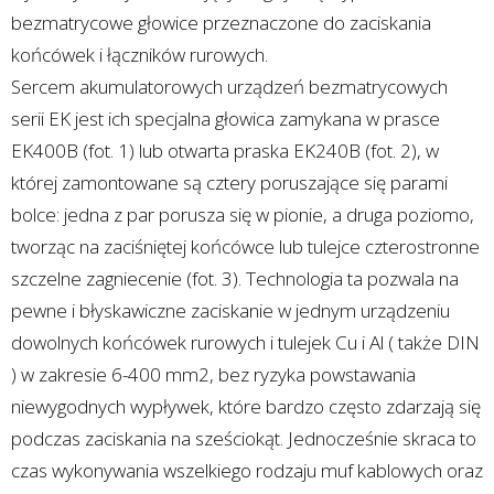
bezmatrycowe głowice przeznaczone do zaciskania
końcówek i łączników rurowych.
Sercem akumulatorowych urządzeń bezmatrycowych
serii EK jest ich specjalna głowica zamykana w prasce
EK400B (fot. 1) lub otwarta praska EK240B (fot. 2), w
której zamontowane są cztery poruszające się parami
bolce: jedna z par porusza się w pionie, a druga poziomo,
tworząc na zaciśniętej końcówce lub tulejce czterostronne
szczelne zagniecenie (fot. 3). Technologia ta pozwala na
pewne i błyskawiczne zaciskanie w jednym urządzeniu
dowolnych końcówek rurowych i tulejek Cu i Al ( także DIN
) w zakresie 6-400 mm2, bez ryzyka powstawania
niewygodnych wypływek, które bardzo często zdarzają się
podczas zaciskania na sześciokąt. Jednocześnie skraca to
czas wykonywania wszelkiego rodzaju muf kablowych oraz