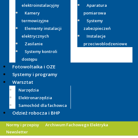
elektroinstalacyjny
Aparatura
Kamery
pomiarowa
termowizyjne
Systemy
Elementy instalacji
zabezpieczeń
elektrycznych
Instalacje
Zasilanie
przeciwoblodzeniowe
Systemy kontroli
dostępu
Fotowoltaika i OZE
Systemy i programy
Warsztat
Narzędzia
Elektronarzędzia
Samochód dla fachowca
Odzież robocza i BHP
Normy i przepisy
Archiwum Fachowego Elektryka
Newsletter