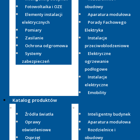
Fotowoltaika i OZE
obudowy
Elementy instalacji
Aparatura modułowa
elektrycznych
Porady Fachowego
Pomiary
Elektryka
Zasilanie
Instalacje
Ochrona odgromowa
przeciwoblodzeniowe
Systemy
Elektryczne
zabezpieczeń
ogrzewanie
podłogowe
Instalacje
elektryczne
Emobility
Katalog produktów
Źródła światła
Inteligentny budynek
Oprawy
Aparatura modułowa
oświetleniowe
Rozdzielnice i
Osprzęt
obudowy