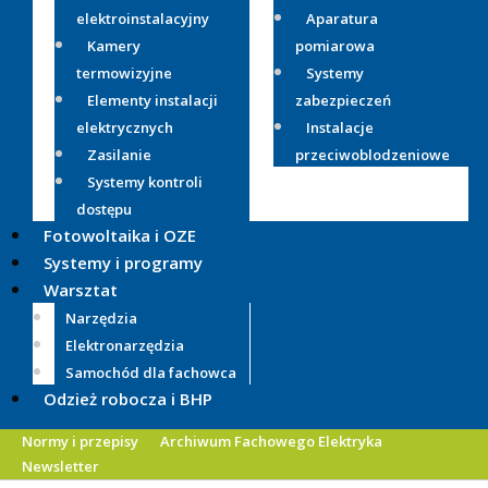
elektroinstalacyjny
Aparatura
Kamery
pomiarowa
termowizyjne
Systemy
Elementy instalacji
zabezpieczeń
elektrycznych
Instalacje
Zasilanie
przeciwoblodzeniowe
Systemy kontroli
dostępu
Fotowoltaika i OZE
Systemy i programy
Warsztat
Narzędzia
Elektronarzędzia
Samochód dla fachowca
Odzież robocza i BHP
Normy i przepisy
Archiwum Fachowego Elektryka
Newsletter