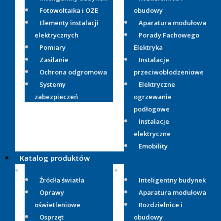
Fotowoltaika i OZE
obudowy
Elementy instalacji
Aparatura modułowa
elektrycznych
Porady Fachowego
Pomiary
Elektryka
Zasilanie
Instalacje
Ochrona odgromowa
przeciwoblodzeniowe
Systemy
Elektryczne
zabezpieczeń
ogrzewanie
podłogowe
Instalacje
elektryczne
Emobility
Katalog produktów
Źródła światła
Inteligentny budynek
Oprawy
Aparatura modułowa
oświetleniowe
Rozdzielnice i
Osprzęt
obudowy