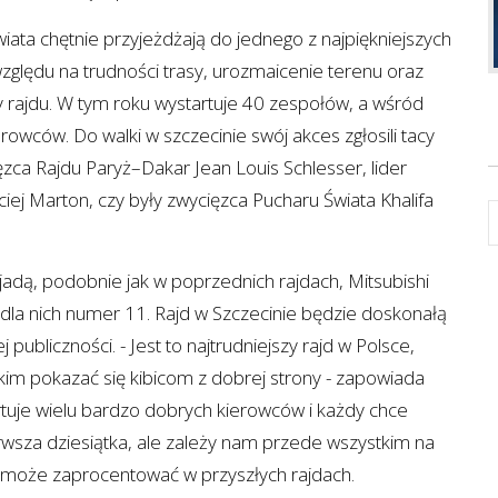
iata chętnie przyjeżdżają do jednego z najpiękniejszych
zględu na trudności trasy, urozmaicenie terenu oraz
 rajdu. W tym roku wystartuje 40 zespołów, a wśród
erowców. Do walki w szczecinie swój akces zgłosili tacy
zca Rajdu Paryż–Dakar Jean Louis Schlesser, lider
aciej Marton, czy były zwycięzca Pucharu Świata Khalifa
adą, podobnie jak w poprzednich rajdach, Mitsubishi
i dla nich numer 11. Rajd w Szczecinie będzie doskonałą
 publiczności. - Jest to najtrudniejszy rajd w Polsce,
im pokazać się kibicom z dobrej strony - zapowiada
tuje wielu bardzo dobrych kierowców i każdy chce
wsza dziesiątka, ale zależy nam przede wszystkim na
e może zaprocentować w przyszłych rajdach.