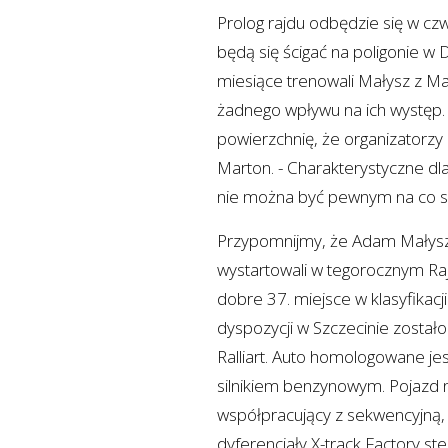
Prolog rajdu odbędzie się w cz
będą się ścigać na poligonie w
miesiące trenowali Małysz z Ma
żadnego wpływu na ich występ. -
powierzchnię, że organizatorzy
Marton. - Charakterystyczne dla 
nie można być pewnym na co się 
Przypomnijmy, że Adam Małys
wystartowali w tegorocznym Rajdz
dobre 37. miejsce w klasyfikacj
dyspozycji w Szczecinie został
Ralliart. Auto homologowane j
silnikiem benzynowym. Pojazd 
współpracujący z sekwencyjną,
dyferencjały X-track Factory s