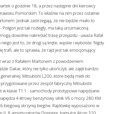
wartek o godzinie 18, a przez następne dni kierowcy
 Drawsku Pomorskim. To właśnie na nim przez ostatnie
rtonem. Jednak zastrzegają, że nie będzie miało to
 Poligon jest tak rozległy, ma taką urozmaiconą
 mogą dowolnie nakreślać trasę przejazdu - uważa Rafał
niego jest to, że drogi są kręte, wąskie i wyboiste. Nigdy
trafi, ale to sprawia, że rajd jest tak emocjonujący.
z wraz z Rafałem Martonem z powodzeniem
ie Dakar, który nie tylko ukończyli, ale zajęli bardzo
i generalnej. Mitsubishi L200, które będą mieli do
o przygotowane przez zespół fabryczny Mitsubishi
est w klasie T1.1 - samochody prototypowe napędzane
napędza 4-litrowy benzynowy silnik V6 o mocy 280 KM
 6-biegową skrzynią biegów. Rajdówkę wyposażono w
tep II, 8 amortyzatorów Donnere, hamulce Alcon 320