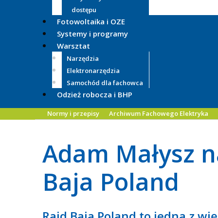
dostępu
Fotowoltaika i OZE
Systemy i programy
Warsztat
Narzędzia
Elektronarzędzia
Samochód dla fachowca
Odzież robocza i BHP
Normy i przepisy
Archiwum Fachowego Elektryka
Adam Małysz na
Baja Poland
Rajd Baja Poland to jedna z w