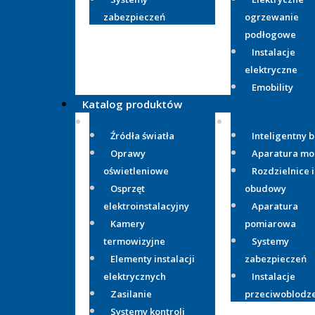
zabezpieczeń
ogrzewanie
podłogowe
Instalacje
elektryczne
Emobility
Katalog produktów
Źródła światła
Inteligentny 
Oprawy
Aparatura m
oświetleniowe
Rozdzielnice i
Osprzęt
obudowy
elektroinstalacyjny
Aparatura
Kamery
pomiarowa
termowizyjne
Systemy
Elementy instalacji
zabezpieczeń
elektrycznych
Instalacje
Zasilanie
przeciwoblodz
Systemy kontroli