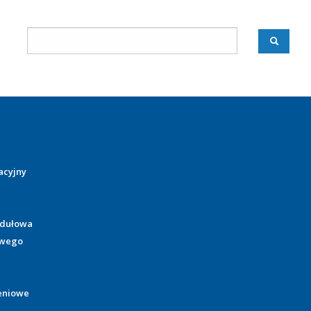
acyjny
odułowa
owego
eniowe