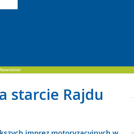
Newsletter
 starcie Rajdu
iększych imprez motoryzacyjnych w