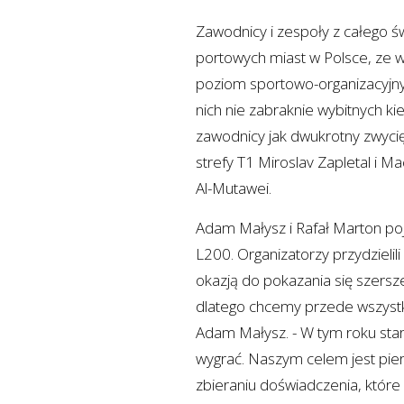
Zawodnicy i zespoły z całego św
portowych miast w Polsce, ze w
poziom sportowo-organizacyjny
nich nie zabraknie wybitnych ki
zawodnicy jak dwukrotny zwycię
strefy T1 Miroslav Zapletal i M
Al-Mutawei.
Adam Małysz i Rafał Marton poj
L200. Organizatorzy przydzielil
okazją do pokazania się szerszej
dlatego chcemy przede wszystk
Adam Małysz. - W tym roku star
wygrać. Naszym celem jest pier
zbieraniu doświadczenia, któr