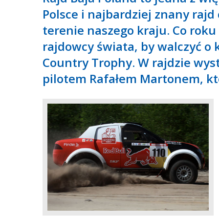
Polsce i najbardziej znany raj
terenie naszego kraju. Co roku 
rajdowcy świata, by walczyć o 
Country Trophy. W rajdzie wys
pilotem Rafałem Martonem, któ