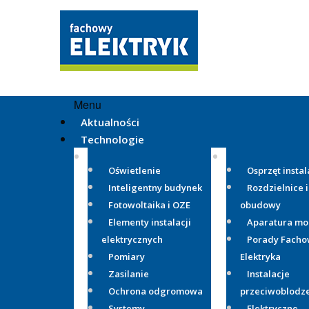
Menu
Aktualności
Technologie
Oświetlenie
Osprzęt instal
Inteligentny budynek
Rozdzielnice i
Fotowoltaika i OZE
obudowy
Elementy instalacji
Aparatura m
elektrycznych
Porady Fach
Pomiary
Elektryka
Zasilanie
Instalacje
Ochrona odgromowa
przeciwoblodz
Systemy
Elektryczne