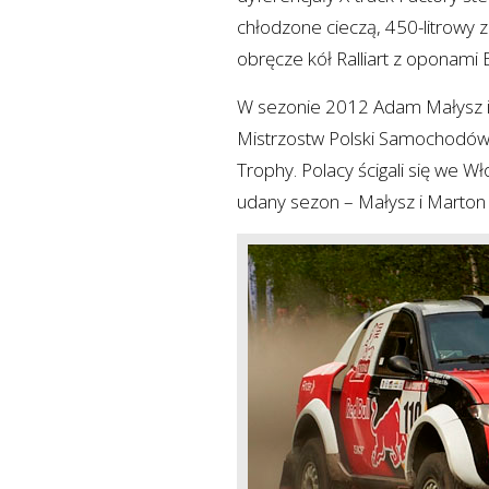
chłodzone cieczą, 450-litrowy z
obręcze kół Ralliart z oponami B
W sezonie 2012 Adam Małysz i 
Mistrzostw Polski Samochodów
Trophy. Polacy ścigali się we Wł
udany sezon – Małysz i Marton z