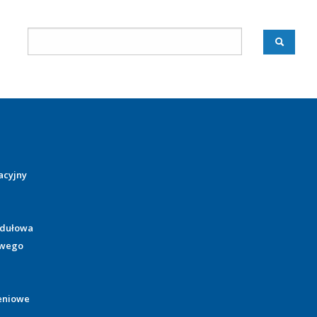
acyjny
odułowa
owego
eniowe