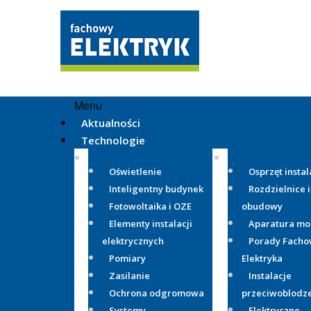
Menu
Aktualności
Technologie
Oświetlenie
Osprzęt instal
Inteligentny budynek
Rozdzielnice i
Fotowoltaika i OZE
obudowy
Elementy instalacji
Aparatura m
elektrycznych
Porady Fach
Pomiary
Elektryka
Zasilanie
Instalacje
Ochrona odgromowa
przeciwoblodz
Systemy
Elektryczne