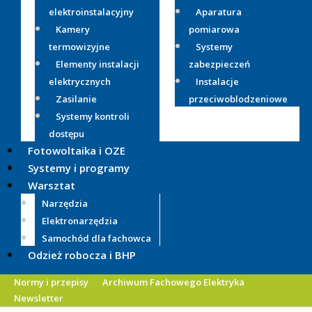
elektroinstalacyjny
Aparatura
Kamery
pomiarowa
termowizyjne
Systemy
Elementy instalacji
zabezpieczeń
elektrycznych
Instalacje
Zasilanie
przeciwoblodzeniowe
Systemy kontroli
dostępu
Fotowoltaika i OZE
Systemy i programy
Warsztat
Narzędzia
Elektronarzędzia
Samochód dla fachowca
Odzież robocza i BHP
Normy i przepisy
Archiwum Fachowego Elektryka
Newsletter