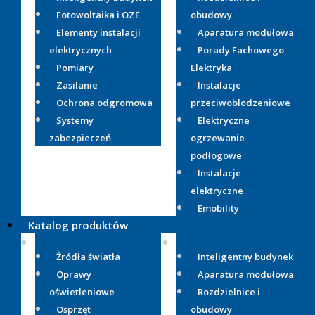
Fotowoltaika i OZE
obudowy
Elementy instalacji
Aparatura modułowa
elektrycznych
Porady Fachowego
Pomiary
Elektryka
Zasilanie
Instalacje
Ochrona odgromowa
przeciwoblodzeniowe
Systemy
Elektryczne
zabezpieczeń
ogrzewanie
podłogowe
Instalacje
elektryczne
Emobility
Katalog produktów
Źródła światła
Inteligentny budynek
Oprawy
Aparatura modułowa
oświetleniowe
Rozdzielnice i
Osprzęt
obudowy