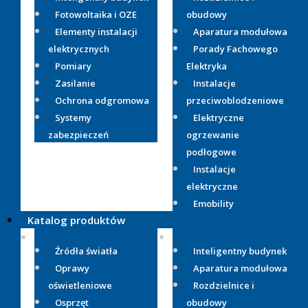
Fotowoltaika i OZE
obudowy
Elementy instalacji
Aparatura modułowa
elektrycznych
Porady Fachowego
Pomiary
Elektryka
Zasilanie
Instalacje
Ochrona odgromowa
przeciwoblodzeniowe
Systemy
Elektryczne
zabezpieczeń
ogrzewanie
podłogowe
Instalacje
elektryczne
Emobility
Katalog produktów
Źródła światła
Inteligentny budynek
Oprawy
Aparatura modułowa
oświetleniowe
Rozdzielnice i
Osprzęt
obudowy