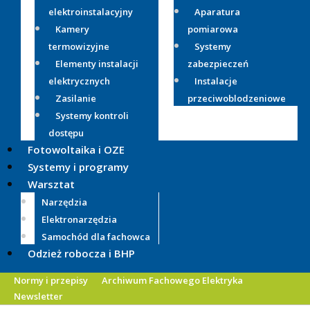
elektroinstalacyjny
Aparatura
Kamery
pomiarowa
termowizyjne
Systemy
Elementy instalacji
zabezpieczeń
elektrycznych
Instalacje
Zasilanie
przeciwoblodzeniowe
Systemy kontroli
dostępu
Fotowoltaika i OZE
Systemy i programy
Warsztat
Narzędzia
Elektronarzędzia
Samochód dla fachowca
Odzież robocza i BHP
Normy i przepisy
Archiwum Fachowego Elektryka
Newsletter