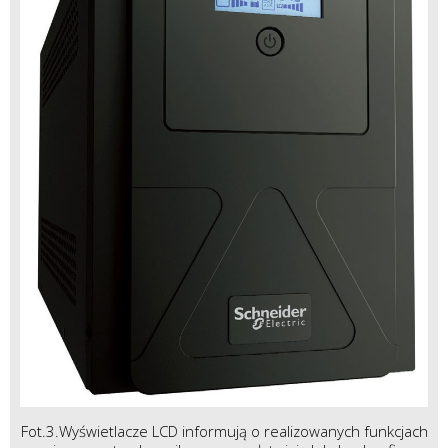
Fot.3.Wyświetlacze LCD informują o realizowanych funkcjach