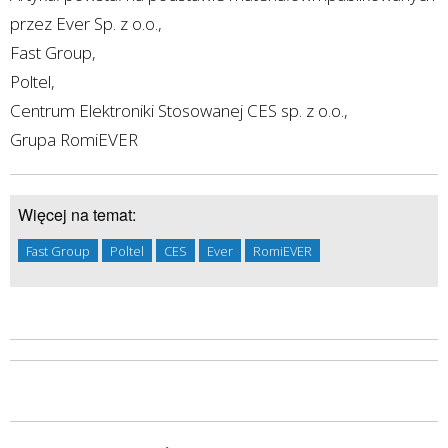
przez Ever Sp. z o.o.,
Fast Group,
Poltel,
Centrum Elektroniki Stosowanej CES sp. z o.o.,
Grupa RomiEVER
Więcej na temat:
Fast Group
Poltel
CES
Ever
RomiEVER