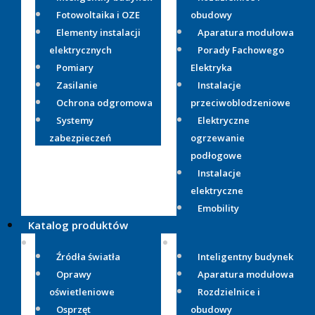
Fotowoltaika i OZE
obudowy
Elementy instalacji
Aparatura modułowa
elektrycznych
Porady Fachowego
Pomiary
Elektryka
Zasilanie
Instalacje
Ochrona odgromowa
przeciwoblodzeniowe
Systemy
Elektryczne
zabezpieczeń
ogrzewanie
podłogowe
Instalacje
elektryczne
Emobility
Katalog produktów
Źródła światła
Inteligentny budynek
Oprawy
Aparatura modułowa
oświetleniowe
Rozdzielnice i
Osprzęt
obudowy