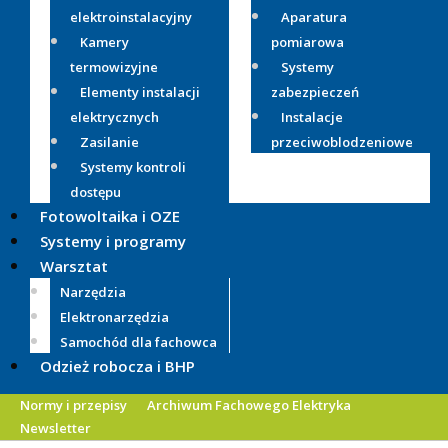
elektroinstalacyjny
Aparatura
Kamery
pomiarowa
termowizyjne
Systemy
Elementy instalacji
zabezpieczeń
elektrycznych
Instalacje
Zasilanie
przeciwoblodzeniowe
Systemy kontroli
dostępu
Fotowoltaika i OZE
Systemy i programy
Warsztat
Narzędzia
Elektronarzędzia
Samochód dla fachowca
Odzież robocza i BHP
Normy i przepisy
Archiwum Fachowego Elektryka
Newsletter